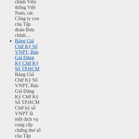
chính Viễn
thông Việt
Nam, các
Công ty con
của Tập
đoàn Bưu
chính…
Bảng Giá
Chữ Ký Số
VNPT, Báo
Giá Đăng
Ký Chữ Ký
Số TP.HCM
Bảng Giá
Chữ Ký Số
VNPT, Báo
Giá Đăng
Ký Chữ Ký
Số TP.HCM
Chữ ký số
VNPT là
một dịch vụ
cung cấp
chứng thư số
của Tập