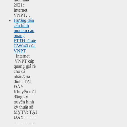
2021:
Internet
VNPT…
Hướng dẫn
cấu hình
modem cáp
quang
FTTH iGate
GW040 của
VNPT
Internet
VNPT cáp
quang giá rẻ
cho cá
nhân/Gia
đình: TẠI
ĐÂY
Khuyến mãi
đăng ký
truyền hình
kỹ thuật số
MYTV: TẠI
ĐÂY --------
----------------