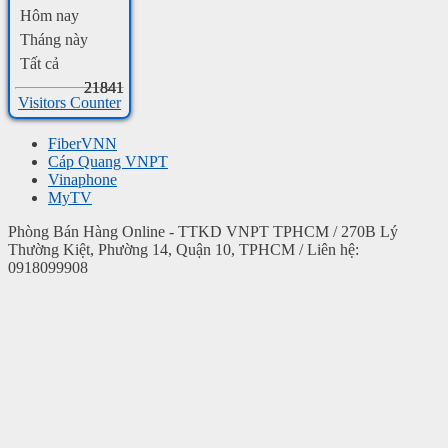
Hôm nay
Tháng này
Tất cả
21841
21841
21841
Visitors Counter
FiberVNN
Cáp Quang VNPT
Vinaphone
MyTV
Phòng Bán Hàng Online - TTKD VNPT TPHCM / 270B Lý
Thường Kiệt, Phường 14, Quận 10, TPHCM / Liên hệ:
0918099908