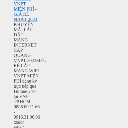
VNPT
MIỄN PHÍ -
GIÁ RẺ
NHẤT 2023
KHUYẾN
MÃI LẮP
ĐẶT
MẠNG
INTERNET
CÁP
QUANG
VNPT 2023SIÊU
RẺ LẮP
MẠNG WIFI
VNPT MIỄN
PHÍ đăng ký
trực tiếp qua
Hotline 24/7
tại VNPT
TP.HCM
0886.00.11.66
-
0916.31.06.06
(zalo/
viber) -