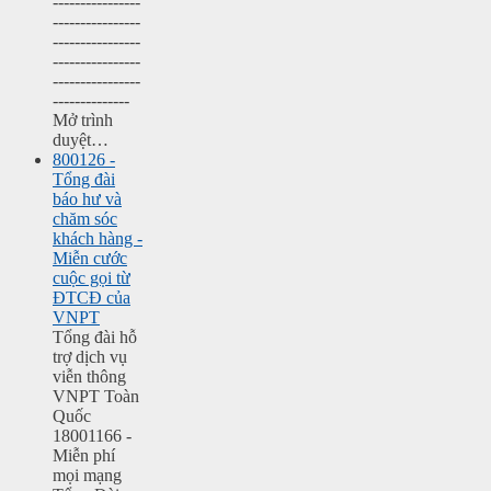
----------------
----------------
----------------
----------------
----------------
--------------
Mở trình
duyệt…
800126 -
Tổng đài
báo hư và
chăm sóc
khách hàng -
Miễn cước
cuộc gọi từ
ĐTCĐ của
VNPT
Tổng đài hỗ
trợ dịch vụ
viễn thông
VNPT Toàn
Quốc
18001166 -
Miễn phí
mọi mạng