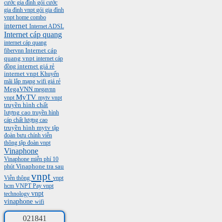
cước gia đình
gói cước
gia đình vnpt
gói gia đình
vnpt
home combo
internet
Internet ADSL
Internet cáp quang
internet cáp quang
Internet cáp
fibervnn
quang vnpt
internet cáp
internet giá rẻ
đồng
internet vnpt
Khuyến
mãi
lắp mạng wifi giá rẻ
MegaVNN
megavnn
MyTV
vnpt
mytv vnpt
truyền hình chất
lượng cao
truyền hình
cáp chất lượng cao
truyền hình mytv
tập
đoàn bưu chính viễn
thông
tập đoàn vnpt
Vinaphone
Vinaphone miễn phí 10
phút
Vinaphone tra sau
vnpt
Viễn thông
vnpt
hcm
VNPT Pay
vnpt
vnpt
technology
vinaphone
wifi
0
2
1
8
4
1