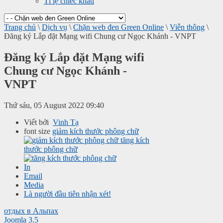
Tỉ lệ chiếc khấu
Trang chủ
\
Dịch vụ
\
Chặn web đen Green Online
\
Viễn thông
\
Đăng ký Lắp đặt Mạng wifi Chung cư Ngọc Khánh - VNPT
Đăng ký Lắp đặt Mạng wifi
Chung cư Ngọc Khánh -
VNPT
Thứ sáu, 05 August 2022 09:40
Viết bởi
Vinh Tạ
font size
giảm kích thước phông chữ
tăng kích
thước phông chữ
In
Email
Media
Là người đầu tiên nhận xét!
отдых в Альпах
Joomla 3.5