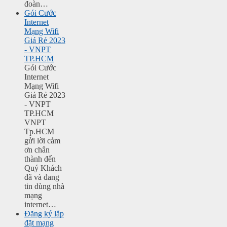
đoàn…
Gói Cước
Internet
Mạng Wifi
Giá Rẻ 2023
- VNPT
TP.HCM
Gói Cước
Internet
Mạng Wifi
Giá Rẻ 2023
- VNPT
TP.HCM
VNPT
Tp.HCM
gửi lời cảm
ơn chân
thành đến
Quý Khách
đã và đang
tin dùng nhà
mạng
internet…
Đăng ký lắp
đặt mạng