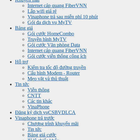
Internet cáp quang FiberVNN
Lắp wifi giá rẻ
Vinaphone trả sau miễn phí 10 phút
Gói đa dịch vụ MyTV
Bảng giá
Gói cước HomeCombo
Truyền hình MyTV
Gói cước Văn phòng Data
Internet cáp quang FiberVNN
Gói cước viễn thông công ích
Hỗ trợ
Kiểm tra tốc độ đường truyền
Cấu hình Modem - Router
Mẹo vặt và thủ thuật
Tin tức
Viễn thông
CNTT
Các tin khác
VinaPhone
Đăng ký dịch vụ
CSBVDLCA
Vinaphone trả trước
Chương trình khuyến mãi
Tin tức
Bảng giá cước