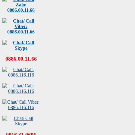
0886
.
00
.
11
.
66
0916.31.0606