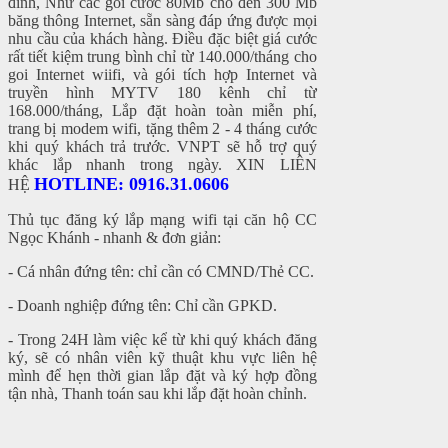
đình, Như các gói cước 80Mb cho đến 300 Mb
băng thông Internet, sẵn sàng đáp ứng được mọi
nhu cầu của khách hàng. Điều đặc biệt giá cước
rất tiết kiệm trung bình chỉ từ 140.000/tháng cho
goi Internet wiifi, và gói tích hợp Internet và
truyền hình MYTV 180 kênh chỉ từ
168.000/tháng, Lắp đặt hoàn toàn miễn phí,
trang bị modem wifi, tặng thêm 2 - 4 tháng cước
khi quý khách trả trước. VNPT sẽ hỗ trợ quý
khác lắp nhanh trong ngày. XIN LIÊN
HOTLINE: 0916.31.0606
HỆ
Thủ tục đăng ký lắp mạng wifi tại căn hộ CC
Ngọc Khánh - nhanh & đơn giản:
- Cá nhân đứng tên: chỉ cần có CMND/Thẻ CC.
- Doanh nghiệp đứng tên: Chỉ cần GPKD.
- Trong 24H làm việc kể từ khi quý khách đăng
ký, sẽ có nhân viên kỹ thuật khu vực liên hệ
mình để hẹn thời gian lắp đặt và ký hợp đồng
tận nhà, Thanh toán sau khi lắp đặt hoàn chỉnh.