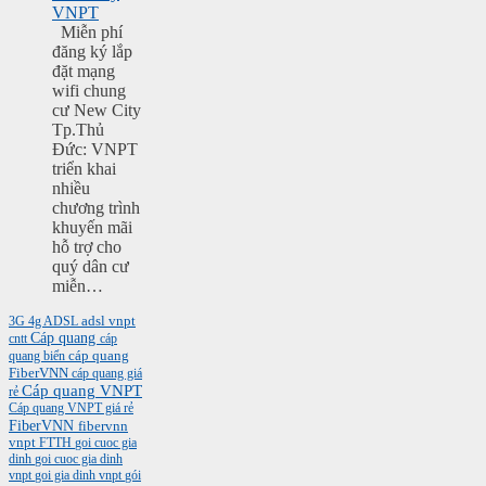
VNPT
Miễn phí
đăng ký lắp
đặt mạng
wifi chung
cư New City
Tp.Thủ
Đức: VNPT
triển khai
nhiều
chương trình
khuyến mãi
hỗ trợ cho
quý dân cư
miễn…
3G
4g
ADSL
adsl vnpt
Cáp quang
cntt
cáp
cáp quang
quang biển
FiberVNN
cáp quang giá
Cáp quang VNPT
rẻ
Cáp quang VNPT giá rẻ
FiberVNN
fibervnn
vnpt
FTTH
goi cuoc gia
dinh
goi cuoc gia dinh
vnpt
goi gia dinh vnpt
gói