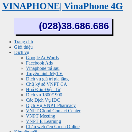
VINAPHONE| VinaPhone 4G
(028)38.686.686
Trang chủ
Giới thiệu
Dịch vụ
Google AdWords
Facebook Ads
Vinaphone trả sau
Truyền hình MyTV
Dịch vụ giá trị gia tăng
Chữ ký số VNPT CA
Hoá Đơn Điện Tử
Dịch vụ 1800/1900
Các Dịch Vụ IDC
Dịch Vụ VNPT Pharmacy
VNPT Cloud Contact Center
VNPT Meeting
VNPT E-Learning
Chặn web đen Green Online
Khuyến mãi