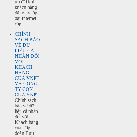
ưu đãi khi
khách hàng
đăng ký lắp
đặt Internet
cáp…
CHÍNH
SÁCH BẢO
VỆ DỮ
LIỆU CÁ
NHÂN ĐỐI
VỚI
KHÁCH
HÀNG
CỦA VNPT
VÀ CÔNG
TY CON
CỦA VNPT
Chính sách
bảo vệ dữ
liệu cá nhân
đối với
Khách hàng
của Tập
đoàn Bưu