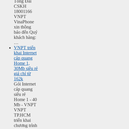
Tổng Đài
CSKH
18001166
VNPT
VinaPhone
xin thông
báo đến Quý
khách hàng:
…
VNPT triển
khai Internet
cáp quang
Home 1,
30Mb siêu rẻ
giá chỉ từ
162k
Gói Internet
cáp quang
siêu rẻ
Home 1 - 40
Mb - VNPT
VNPT
TP.HCM
triển khai
chương trình