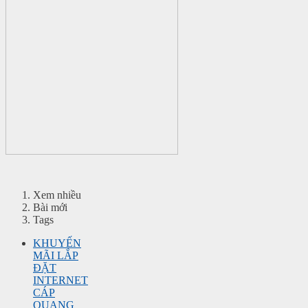
Xem nhiều
Bài mới
Tags
KHUYẾN
MÃI LẮP
ĐẶT
INTERNET
CÁP
QUANG