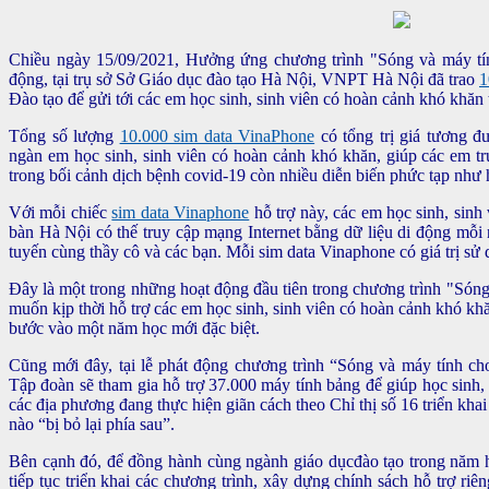
Chiều ngày 15/09/2021, Hưởng ứng chương trình "Sóng và máy t
động, tại trụ sở Sở Giáo dục đào tạo Hà Nội, VNPT Hà Nội đã trao
1
Đào tạo để gửi tới các em học sinh, sinh viên có hoàn cảnh khó khăn 
Tổng số lượng
10.000 sim data VinaPhone
có tổng trị giá tương đ
ngàn em học sinh, sinh viên có hoàn cảnh khó khăn, giúp các em tr
trong bối cảnh dịch bệnh covid-19 còn nhiều diễn biến phức tạp như 
Với mỗi chiếc
sim data Vinaphone
hỗ trợ này, các em học sinh, sinh
bàn Hà Nội có thế truy cập mạng Internet bằng dữ liệu di động mỗi 
tuyến cùng thầy cô và các bạn. Mỗi sim data Vinaphone có giá trị sử
Đây là một trong những hoạt động đầu tiên trong chương trình "Són
muốn kịp thời hỗ trợ các em học sinh, sinh viên có hoàn cảnh khó khă
bước vào một năm học mới đặc biệt.
Cũng mới đây, tại lễ phát động chương trình “Sóng và máy tính c
Tập đoàn sẽ tham gia hỗ trợ 37.000 máy tính bảng để giúp học sinh, 
các địa phương đang thực hiện giãn cách theo Chỉ thị số 16 triển khai 
nào “bị bỏ lại phía sau”.
Bên cạnh đó, để đồng hành cùng ngành giáo dụcđào tạo trong năm
tiếp tục triển khai các chương trình, xây dựng chính sách hỗ trợ ri