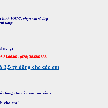
ền hình VNPT
,
chọn sim số đẹp
ui lòng:
ọi mạng)
16.31.06.06 - (028) 38.686.686
á 3,5 tỷ đồng cho các em
 tỷ đồng cho các em học sinh
nh cho em"