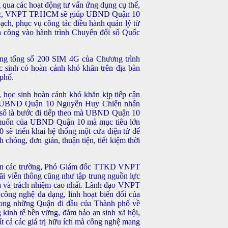
g qua các hoạt động tư vấn ứng dụng cụ thể,
ết thực, VNPT TP.HCM sẽ giúp UBND Quận 10
ạch, phục vụ công tác điều hành quản lý từ
h công vào hành trình Chuyển đổi số Quốc
ong tổng số 200 SIM 4G của Chương trình
 sinh có hoàn cảnh khó khăn trên địa bàn
 phố.
học sinh hoàn cảnh khó khăn kịp tiếp cận
ịch UBND Quận 10 Nguyễn Huy Chiến nhấn
 số là bước đi tiếp theo mà UBND Quận 10
 muốn của UBND Quận 10 mà mục tiêu lớn
0 sẽ triển khai hệ thống một cửa điện tử để
chóng, đơn giản, thuận tiện, tiết kiệm thời
ại diện các trường, Phó Giám đốc TTKD VNPT
 viễn thông cũng như tập trung nguồn lực
thần và trách nhiệm cao nhất. Lãnh đạo VNPT
công nghệ đa dạng, linh hoạt biến đổi của
ng những Quận đi đầu của Thành phố về
 kinh tế bền vững, đảm bảo an sinh xã hội,
t cả các giá trị hữu ích mà công nghệ mang