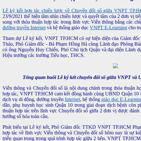
Lễ ký kết hợp tác chiến lược về Chuyển đổi số giữa VNPT T
23/9/2021 thể hiện tầm nhìn chiến lược và quyết tâm của 2 đơn vị tr
song với thỏa thuận hợp tác trong lĩnh vực Viễn thông bằng các ch
đường truyền Internet
và hệ thống giáo dục
VNPT E-Learning
cho tr
Tham dự Lễ ký kết, VNPT TP.HCM có sự hiện diện của Giám đ
Thảo, Phó Giám đốc - Bà Phạm Hồng Hà cùng Lãnh đạo Phòng Bá
có ông Nguyễn Huy Chiến, Phó Chủ tịch Quận và đại diện Lãnh
Hiệu trưởng các trường Tiểu học, THCS.
Tổng quan buổi Lễ ký kết chuyển đổi số giữa VNPT và
Viễn thông và Chuyển đổi số là nội dung chính trong thỏa thuận hợ
hợp tác, VNPT TP.HCM cam kết đồng hành cùng UBND Quận 10 triể
dịch vụ di động, đường truyền
Internet
, hệ thống
giáo dục E-Learnin
dân, phụ huynh học sinh Quận 10 trong giai đoạn dịch bệnh còn phứ
thuận hợp tác trên lĩnh vực Chuyển đổi số giữa 2 đơn vị được đánh 
hướng số hóa toàn cầu.
Phát biểu tại Lễ ký kết, Phó Giám đốc TTKD VNPT TP.HCM Phạm
hợp tác về lĩnh vực Viễn thông và Chuyển đổi số hôm nay là sự kiệ
triển quan trọng trong quá trình hợp tác giữa 2 bên. VNPT TP.H