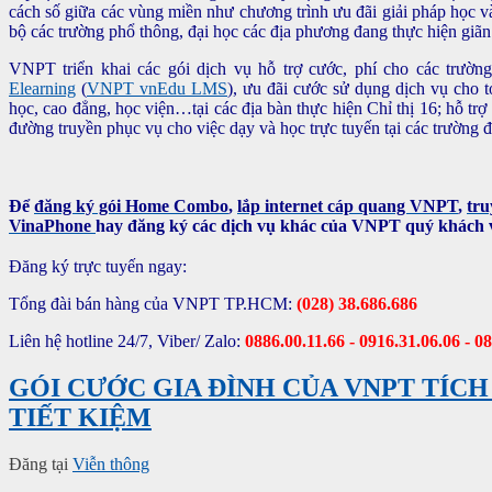
cách số giữa các vùng miền như chương trình ưu đãi giải pháp học và
bộ các trường phổ thông, đại học các địa phương đang thực hiện giãn 
VNPT triển khai các gói dịch vụ hỗ trợ cước, phí cho các trườn
Elearning
(
VNPT vnEdu LMS
), ưu đãi cước sử dụng dịch vụ cho 
học, cao đẳng, học viện…tại các địa bàn thực hiện Chỉ thị 16; hỗ t
đường truyền phục vụ cho việc dạy và học trực tuyến tại các trường đ
Để
đăng ký gói Home Combo
,
lắp internet cáp quang VNPT
,
tr
VinaPhone
hay đăng ký các dịch vụ khác của VNPT quý khách v
Đăng ký trực tuyến ngay:
Tổng đài bán hàng của VNPT TP.HCM:
(028) 38.686.686
Liên hệ hotline 24/7, Viber/ Zalo:
0886.00.11.66 - 0916.31.06.06 - 0
GÓI CƯỚC GIA ĐÌNH CỦA VNPT TÍCH
TIẾT KIỆM
Đăng tại
Viễn thông