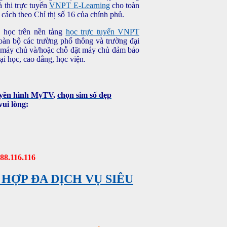
 thi trực tuyến
VNPT E-Learning
cho toàn
cách theo Chỉ thị số 16 của chính phủ.
g học trên nền tảng
học trực tuyến VNPT
toàn bộ các trường phổ thông và trường đại
rợ máy chủ và/hoặc chỗ đặt máy chủ đảm bảo
ại học, cao đẳng, học viện.
uyền hình MyTV
,
chọn sim số đẹp
ui lòng:
888.116.116
 HỢP ĐA DỊCH VỤ SIÊU