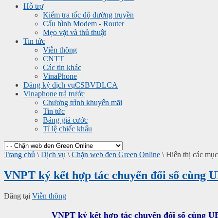
Hỗ trợ
Kiểm tra tốc độ đường truyền
Cấu hình Modem - Router
Mẹo vặt và thủ thuật
Tin tức
Viễn thông
CNTT
Các tin khác
VinaPhone
Đăng ký dịch vụ
CSBVDLCA
Vinaphone trả trước
Chương trình khuyến mãi
Tin tức
Bảng giá cước
Tỉ lệ chiếc khấu
Trang chủ
\
Dịch vụ
\
Chặn web đen Green Online
\
Hiển thị các mục 
VNPT ký kết hợp tác chuyển đổi số cùn
Đăng tại
Viễn thông
VNPT ký kết hợp tác chuyển đổi số cùng