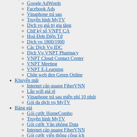
Google AdWords
Facebook Ads
Vinaphone trả sau
Truyền hình MyTV
Dịch vụ giá trị gia tăng
Chữ ký số VNPT CA
Hoá Đơn Điện Tử
Dịch vụ 1800/1900
Các Dịch Vụ IDC
Dịch Vụ VNPT Pharmacy
VNPT Cloud Contact Center
VNPT Meeting
VNPT E-Learning
Chặn web đen Green Online
Khuyến mãi
Internet cáp quang FiberVNN
Lắp wifi giá rẻ
Vinaphone trả sau miễn phí 10 phút
Gói đa dịch vụ MyTV
Bảng giá
Gói cước HomeCombo
Truyền hình MyTV
Gói cước Văn phòng Data
Internet cáp quang FiberVNN
Gói cước viễn thông công ích