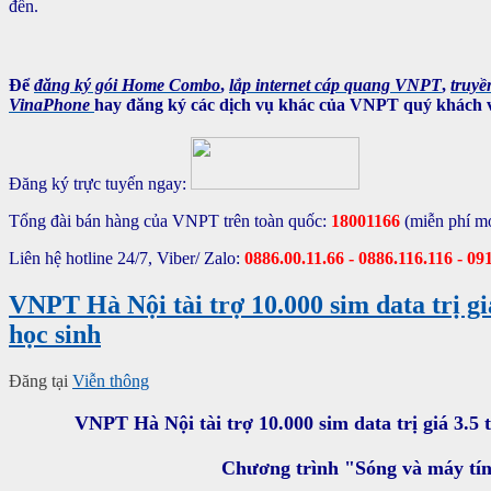
đến.
Để
đăng ký gói Home Combo
,
lắp internet cáp quang VNPT
,
truy
VinaPhone
hay
đăng ký các dịch vụ khác của VNPT
quý khách v
Đăng ký trực tuyến ngay:
Tổng đài bán hàng của VNPT trên toàn quốc:
18001166
(miễn phí m
Liên hệ hotline 24/7, Viber/ Zalo:
0886.00.11.66 - 0886.116.116 - 09
VNPT Hà Nội tài trợ 10.000 sim data trị gi
học sinh
Đăng tại
Viễn thông
VNPT Hà Nội tài trợ 10.000 sim data trị giá 3.5
Chương trình "Sóng và máy tí