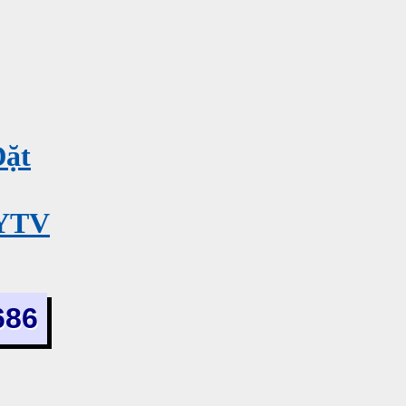
Đặt
MYTV
686