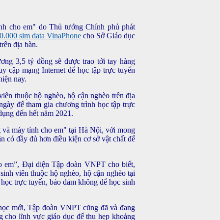
ính cho em" do Thủ tướng Chính phủ phát
0.000 sim data VinaPhone
cho Sở Giáo dục
trên địa bàn.
ương 3,5 tỷ đồng sẽ được trao tới tay hàng
uy cập mạng Internet để học tập trực tuyến
hiện nay.
 viên thuộc hộ nghèo, hộ cận nghèo trên địa
ngày để tham gia chương trình học tập trực
 dụng đến hết năm 2021.
g và máy tính cho em" tại Hà Nội, với mong
n có đầy đủ hơn điều kiện cơ sở vật chất để
ho em”, Đại diện Tập đoàn VNPT cho biết,
sinh viên thuộc hộ nghèo, hộ cận nghèo tại
học trực tuyến, bảo đảm không để học sinh
 học mới, Tập đoàn VNPT cũng đã và đang
êng cho lĩnh vực giáo dục để thu hẹp khoảng