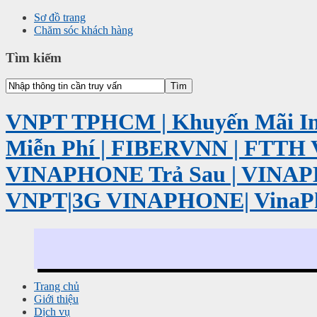
Sơ đồ trang
Chăm sóc khách hàng
Tìm kiếm
VNPT TPHCM | Khuyến Mãi Int
Miễn Phí | FIBERVNN | FTTH 
VINAPHONE Trả Sau | VINA
VNPT|3G VINAPHONE| VinaP
Trang chủ
Giới thiệu
Dịch vụ