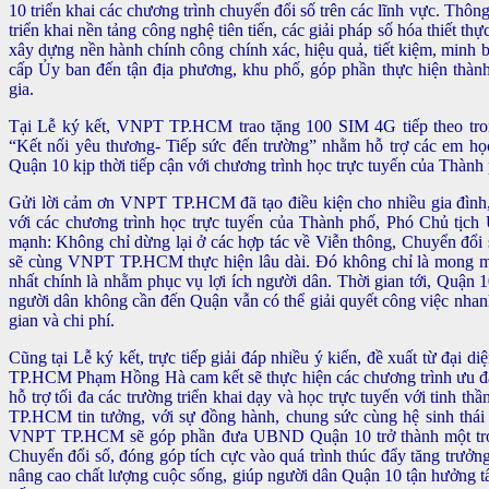
10 triển khai các chương trình chuyển đổi số trên các lĩnh vực. Thôn
triển khai nền tảng công nghệ tiên tiến, các giải pháp số hóa thi
xây dựng nền hành chính công chính xác, hiệu quả, tiết kiệm, minh b
cấp Ủy ban đến tận địa phương, khu phố, góp phần thực hiện thàn
gia.
Tại Lễ ký kết, VNPT TP.HCM trao tặng 100 SIM 4G tiếp theo tr
“Kết nối yêu thương- Tiếp sức đến trường” nhằm hỗ trợ các em học
Quận 10 kịp thời tiếp cận với chương trình học trực tuyến của Thành
Gửi lời cảm ơn VNPT TP.HCM đã tạo điều kiện cho nhiều gia đình, 
với các chương trình học trực tuyến của Thành phố, Phó Chủ t
mạnh: Không chỉ dừng lại ở các hợp tác về Viễn thông, Chuyển đổi
sẽ cùng VNPT TP.HCM thực hiện lâu dài. Đó không chỉ là mong
nhất chính là nhằm phục vụ lợi ích người dân. Thời gian tới, Quận 1
người dân không cần đến Quận vẫn có thể giải quyết công việc nhanh 
gian và chi phí.
Cũng tại Lễ ký kết, trực tiếp giải đáp nhiều ý kiến, đề xuất từ đ
TP.HCM Phạm Hồng Hà cam kết sẽ thực hiện các chương trình ưu đãi
hỗ trợ tối đa các trường triển khai dạy và học trực tuyến với tinh 
TP.HCM tin tưởng, với sự đồng hành, chung sức cùng hệ sinh thái 
VNPT TP.HCM sẽ góp phần đưa UBND Quận 10 trở thành một tro
Chuyển đổi số, đóng góp tích cực vào quá trình thúc đẩy tăng trưởng
nâng cao chất lượng cuộc sống, giúp người dân Quận 10 tận hưởng tấ