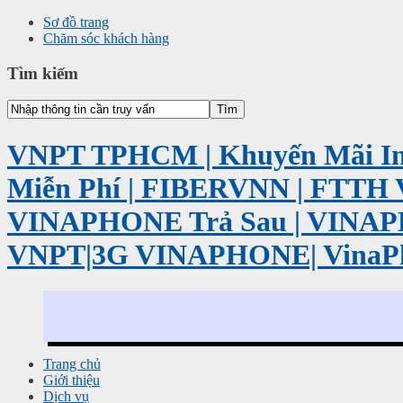
Sơ đồ trang
Chăm sóc khách hàng
Tìm kiếm
VNPT TPHCM | Khuyến Mãi Int
Miễn Phí | FIBERVNN | FTTH 
VINAPHONE Trả Sau | VINA
VNPT|3G VINAPHONE| VinaP
Trang chủ
Giới thiệu
Dịch vụ