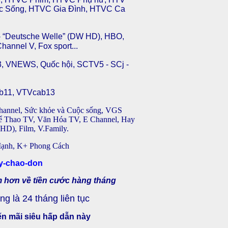
ộc Sống, HTVC Gia Đình, HTVC Ca
- “Deutsche Welle” (DW HD),
HBO,
annel V, Fox sport...
 VNEWS, Quốc hội, SCTV5 - SCj -
b11,
VTVcab13
hannel, Sức khỏe và Cuộc sống, VGS
hể Thao TV, Văn Hóa TV, E Channel, Hay
HD), Film, V.Family.
Mạnh, K+ Phong Cách
m hơn về
tiền cước hàng tháng
g là 24 tháng liên tục
ến mãi siêu hấp dẫn này