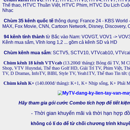
Thể thao, HTVC Thuần Việt, HTVC Phim, HTVC Du Lịch Cu
Nhạc
Chùm 35 kênh quốc tế
thông dụng:
France 24 - KBS World 
MAX, Fox Movie, CNN, Cartoon Network, Disney, Discovery, Ch
94 kênh tỉnh thành
từ Bắc vào Nam: VOVGT, VOV1 -> VOV3,
Kênh mua sắm, Vĩnh long 1,2 ... gồm cả kênh SD và HD
Chùm kênh mua sắm
: SCTV5, SCTV10, VTVcab10,
VTVca
Chùm kênh 18 kênh VTVcab
(13.200đ/ tháng): Bóng đá TV, M C
Shop, VTV Huyndai, Thể thao Golf HD, Giải Trí TV, Phim Việt, T
TV, D Dramas, InfoTV, BIBI, Style TV, Yeah1TV, Thể thao Tin tức (
Chùm kênh K+
(140.000đ/ tháng): K+1, K+ Nhịp sống, K+ Phái 
Hãy tham gia gói cước Combo tích hợp để tiết kiệ
- Thời gian khuyến mãi và thời hạn hợp đồn
không có lí do để từ chối chương trình khuy