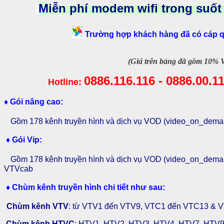
M
iễn phí modem wifi trong suốt
Trường hợp khách hàng đã có cáp qu
(Giá trên bảng đã gồm 10% 
0886.116.116 - 0886.00.11
Hotline:
♦
Gói nâng cao:
Gồm 178 kênh truyền hình và dịch vụ VOD (video_on_dem
♦ Gói Vip:
Gồm 178 kênh truyền hình và dịch vụ VOD
(video_on_dema
VTVcab
♦ Chùm kênh truyền hình chi tiết như sau:
Chùm kênh VTV
: từ
VTV1 đến VTV9, VTC1 đến VTC13 & 
Chùm kênh HTVC
: HTV1, HTV2, HTV3, HTV4, HTV7, HTV