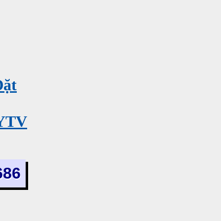
Đặt
MYTV
686