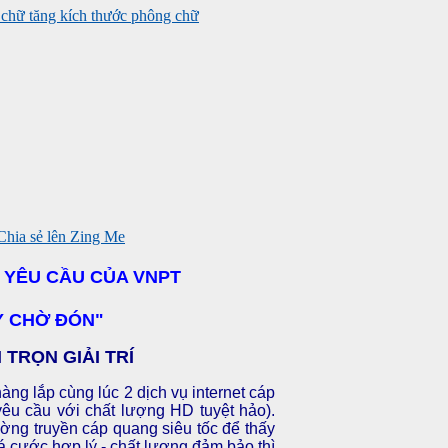
tăng kích thước phông chữ
 YÊU CẦU CỦA VNPT
AY CHỜ ĐÓN"
TRỌN GIẢI TRÍ
g lắp cùng lúc 2 dịch vụ internet cáp
yêu cầu với chất lượng HD tuyệt hảo).
ờng truyền cáp quang siêu tốc để thấy
á cước hợp lý - chất lượng đảm bảo thì