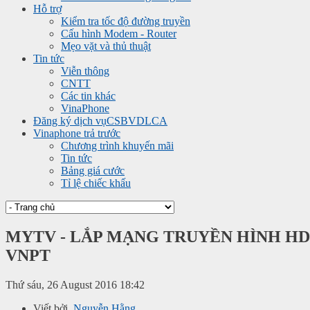
Hỗ trợ
Kiểm tra tốc độ đường truyền
Cấu hình Modem - Router
Mẹo vặt và thủ thuật
Tin tức
Viễn thông
CNTT
Các tin khác
VinaPhone
Đăng ký dịch vụ
CSBVDLCA
Vinaphone trả trước
Chương trình khuyến mãi
Tin tức
Bảng giá cước
Tỉ lệ chiếc khấu
MYTV - LẮP MẠNG TRUYỀN HÌNH HD
VNPT
Thứ sáu, 26 August 2016 18:42
Viết bởi
Nguyễn Hằng