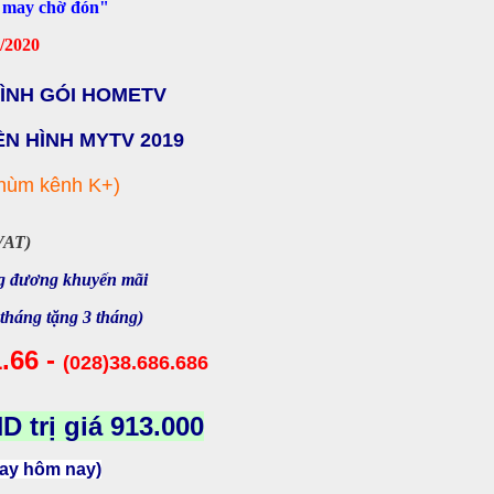
n may chờ đón"
8/2020
ÌNH GÓI HOMETV
N HÌNH MYTV 2019
hùm kênh K+)
VAT)
ng đương khuyến mãi
 tháng tặng 3 tháng)
1.66 -
(028)38.686.686
D trị giá 913.000
gay hôm nay)