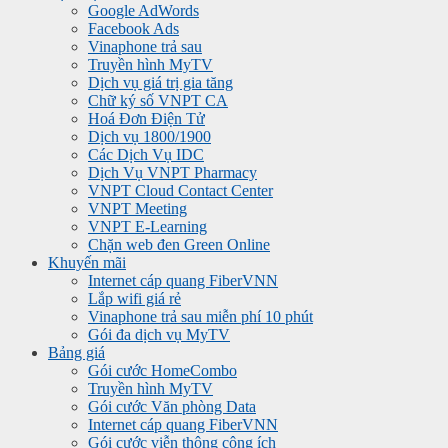
Google AdWords
Facebook Ads
Vinaphone trả sau
Truyền hình MyTV
Dịch vụ giá trị gia tăng
Chữ ký số VNPT CA
Hoá Đơn Điện Tử
Dịch vụ 1800/1900
Các Dịch Vụ IDC
Dịch Vụ VNPT Pharmacy
VNPT Cloud Contact Center
VNPT Meeting
VNPT E-Learning
Chặn web đen Green Online
Khuyến mãi
Internet cáp quang FiberVNN
Lắp wifi giá rẻ
Vinaphone trả sau miễn phí 10 phút
Gói đa dịch vụ MyTV
Bảng giá
Gói cước HomeCombo
Truyền hình MyTV
Gói cước Văn phòng Data
Internet cáp quang FiberVNN
Gói cước viễn thông công ích