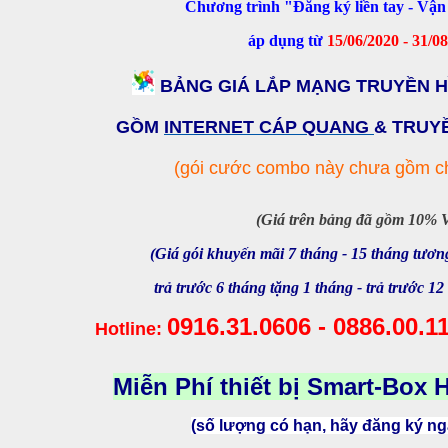
Chương trình "Đăng ký liền tay - Vậ
áp dụng từ
15/06/2020 - 31/0
BẢNG GIÁ LẮP MẠNG TRUYỀN H
GỒM
INTERNET CÁP QUANG
& TRUYỀ
(gói cước combo này chưa gồm c
(Giá trên bảng đã gồm 10% 
(Giá gói khuyến mãi 7 tháng - 15 tháng tươ
trả trước 6 tháng tặng 1 tháng - trả trước 12
0916.31.0606 - 0886.00.1
Hotline:
Miễn Phí thiết bị Smart-Box H
(số lượng có hạn, hãy đăng ký n