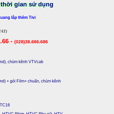
 thời gian sử dụng
ang lắp thêm Tivi
VAT)
.66 -
(028)38.686.686
and), chùm kênh VTVcab
nd)
+ gói Film+ chuẩn,
chùm kênh
VTC16
9, HTVC Phim, HTVC Phụ nữ, HTV