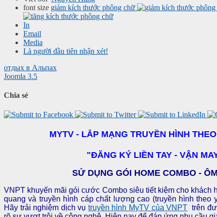
font size
giảm kích thước phông chữ
In
Email
Media
Là người đầu tiên nhận xét!
отдых в Альпах
Joomla 3.5
Chia sẻ
MYTV - LẮP MẠNG TRUYỀN HÌNH
THEO
"ĐĂNG KÝ LIỀN TAY - VẬN M
SỬ DỤNG GÓI HOME COMBO - ÔM 
VNPT khuyến mãi gói cước Combo siêu tiết kiệm cho khách hàn
quang và truyền hình cáp chất lượng cao (truyền hình theo 
Hãy trải nghiệm dịch vụ
truyền hình MyTV của VNPT
trên đư
rõ sự vượt trội về công nghệ. Hiện nay để đáp ứng nhu cầu gi