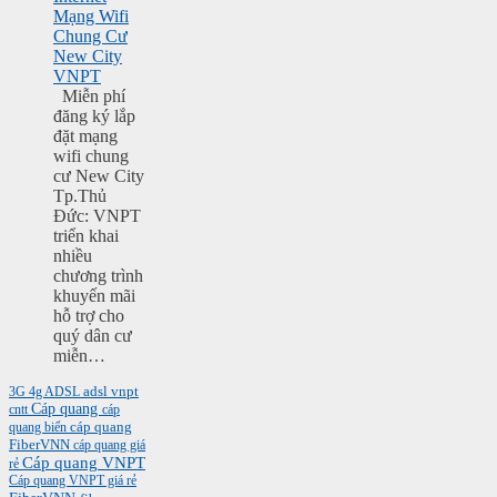
Mạng Wifi
Chung Cư
New City
VNPT
Miễn phí
đăng ký lắp
đặt mạng
wifi chung
cư New City
Tp.Thủ
Đức: VNPT
triển khai
nhiều
chương trình
khuyến mãi
hỗ trợ cho
quý dân cư
miễn…
3G
4g
ADSL
adsl vnpt
Cáp quang
cntt
cáp
cáp quang
quang biển
FiberVNN
cáp quang giá
Cáp quang VNPT
rẻ
Cáp quang VNPT giá rẻ