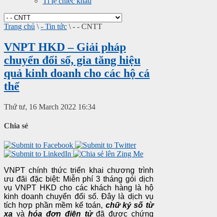
Tỉ lệ chiếc khấu
Trang chủ
\
- Tin tức
\
- - CNTT
VNPT HKD – Giải pháp
chuyển đổi số, gia tăng hiệu
quả kinh doanh cho các hộ cá
thể
Thứ tư, 16 March 2022 16:34
Chia sẻ
VNPT chính thức triển khai chương trình
ưu đãi đặc biệt: Miễn phí 3 tháng gói dịch
vụ VNPT HKD cho các khách hàng là hộ
kinh doanh chuyển đổi số. Đây là dịch vụ
tích hợp phần mềm kế toán,
chữ ký số từ
xa
và
hóa đơn điện tử
đã được chứng