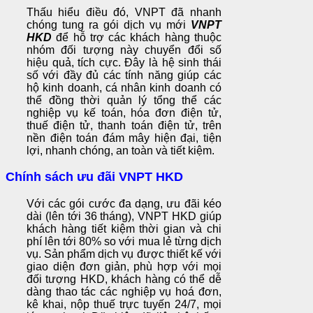
Thấu hiểu điều đó, VNPT đã nhanh
chóng tung ra gói dịch vụ mới
VNPT
HKD
để hỗ trợ các khách hàng thuộc
nhóm đối tượng này chuyển đổi số
hiệu quả, tích cực. Đây là hệ sinh thái
số với đầy đủ các tính năng giúp các
hộ kinh doanh, cá nhân kinh doanh có
thể đồng thời quản lý tổng thể các
nghiệp vụ kế toán, hóa đơn điện tử,
thuế điện tử, thanh toán điện tử, trên
nền điện toán đám mây hiện đại, tiện
lợi, nhanh chóng, an toàn và tiết kiệm.
Chính sách ưu đãi VNPT HKD
Với các gói cước đa dạng, ưu đãi kéo
dài (lên tới 36 tháng), VNPT HKD giúp
khách hàng tiết kiệm thời gian và chi
phí lên tới 80% so với mua lẻ từng dịch
vụ. Sản phẩm dịch vụ được thiết kế với
giao diện đơn giản, phù hợp với mọi
đối tượng HKD, khách hàng có thể dễ
dàng thao tác các nghiệp vụ hoá đơn,
kê khai, nộp thuế trực tuyến 24/7, mọi