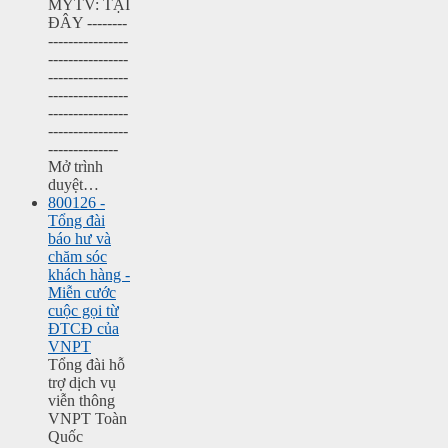
MYTV: TẠI
ĐÂY --------
----------------
----------------
----------------
----------------
----------------
----------------
--------------
Mở trình
duyệt…
800126 -
Tổng đài
báo hư và
chăm sóc
khách hàng -
Miễn cước
cuộc gọi từ
ĐTCĐ của
VNPT
Tổng đài hỗ
trợ dịch vụ
viễn thông
VNPT Toàn
Quốc