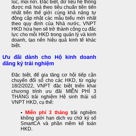
lúc, mọi nơi. Đặc biệt, dữ liệu hệ thống
được mã hoá theo tiêu chuẩn tiên tiến
nhất trên thế giới cùng khả năng tự
động cập nhật các mẫu biểu mới nhất
theo quy định của Nhà nước, VNPT
HKD hứa hẹn sẽ trở thành công cụ đắc
lực cho mỗi HKD trong quản lý và kinh
doanh, tạo nên hiệu quả kinh tế khác
biệt.
Ưu đãi dành cho Hộ kinh doanh
đăng ký trải nghiệm
Đặc biệt, để gia tăng cơ hội tiếp cận
chuyển đổi số cho các HKD, từ ngày
18/2/2022, VNPT đặc biệt triển khai
chương trình ưu đãi MIỄN PHÍ 3
THÁNG trải nghiệm Hệ sinh thái số
VNPT HKD, cụ thể:
•
Miễn phí 3 tháng
trải nghiệm
không giới hạn dịch vụ chữ ký số
SmartCA và phần mềm kế toán
HKD.