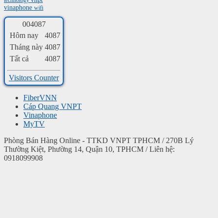
technology
vinaphone
wifi
0
0
4
0
8
7
Hôm nay
4087
Tháng này
4087
Tất cả
4087
Visitors Counter
FiberVNN
Cáp Quang VNPT
Vinaphone
MyTV
Phòng Bán Hàng Online - TTKD VNPT TPHCM / 270B Lý
Thường Kiệt, Phường 14, Quận 10, TPHCM / Liên hệ:
0918099908