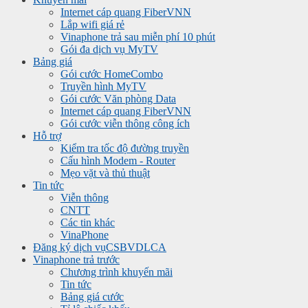
Internet cáp quang FiberVNN
Lắp wifi giá rẻ
Vinaphone trả sau miễn phí 10 phút
Gói đa dịch vụ MyTV
Bảng giá
Gói cước HomeCombo
Truyền hình MyTV
Gói cước Văn phòng Data
Internet cáp quang FiberVNN
Gói cước viễn thông công ích
Hỗ trợ
Kiểm tra tốc độ đường truyền
Cấu hình Modem - Router
Mẹo vặt và thủ thuật
Tin tức
Viễn thông
CNTT
Các tin khác
VinaPhone
Đăng ký dịch vụ
CSBVDLCA
Vinaphone trả trước
Chương trình khuyến mãi
Tin tức
Bảng giá cước