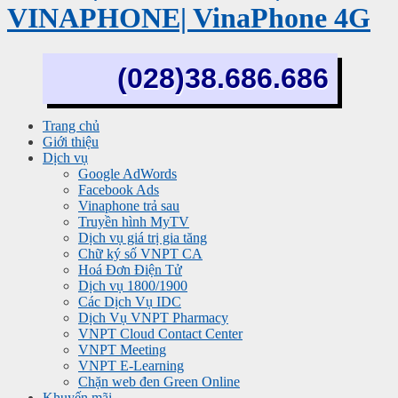
VINAPHONE| VinaPhone 4G
(028)38.686.686
Trang chủ
Giới thiệu
Dịch vụ
Google AdWords
Facebook Ads
Vinaphone trả sau
Truyền hình MyTV
Dịch vụ giá trị gia tăng
Chữ ký số VNPT CA
Hoá Đơn Điện Tử
Dịch vụ 1800/1900
Các Dịch Vụ IDC
Dịch Vụ VNPT Pharmacy
VNPT Cloud Contact Center
VNPT Meeting
VNPT E-Learning
Chặn web đen Green Online
Khuyến mãi