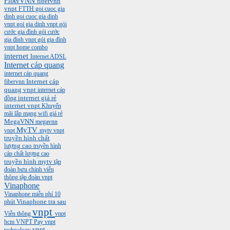
FiberVNN
fibervnn
vnpt
FTTH
goi cuoc gia
dinh
goi cuoc gia dinh
vnpt
goi gia dinh vnpt
gói
cước gia đình
gói cước
gia đình vnpt
gói gia đình
vnpt
home combo
internet
Internet ADSL
Internet cáp quang
internet cáp quang
Internet cáp
fibervnn
quang vnpt
internet cáp
internet giá rẻ
đồng
internet vnpt
Khuyến
mãi
lắp mạng wifi giá rẻ
MegaVNN
megavnn
MyTV
vnpt
mytv vnpt
truyền hình chất
lượng cao
truyền hình
cáp chất lượng cao
truyền hình mytv
tập
đoàn bưu chính viễn
thông
tập đoàn vnpt
Vinaphone
Vinaphone miễn phí 10
phút
Vinaphone tra sau
vnpt
Viễn thông
vnpt
hcm
VNPT Pay
vnpt
vnpt