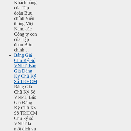
Khách hàng
của Tập
đoàn Bưu
chính Viễn
thông Việt
Nam, các
Công ty con
của Tập
đoàn Bưu
chính…
Bảng Giá
Chữ Ký Số
VNPT, Báo
Giá Đăng
Ký Chữ Ký
Số TP.HCM
Bảng Giá
Chữ Ký Số
VNPT, Báo
Giá Đăng
Ký Chữ Ký
Số TP.HCM
Chữ ký số
VNPT là
một dịch vụ