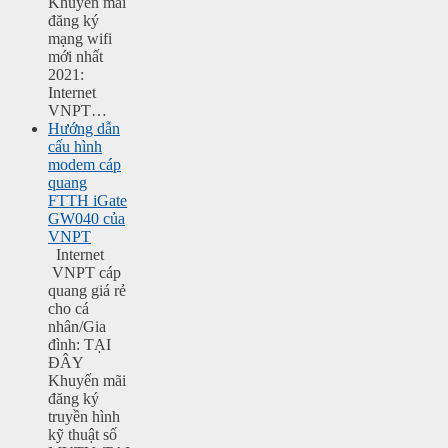
Khuyến mãi
đăng ký
mạng wifi
mới nhất
2021:
Internet
VNPT…
Hướng dẫn
cấu hình
modem cáp
quang
FTTH iGate
GW040 của
VNPT
Internet
VNPT cáp
quang giá rẻ
cho cá
nhân/Gia
đình: TẠI
ĐÂY
Khuyến mãi
đăng ký
truyền hình
kỹ thuật số