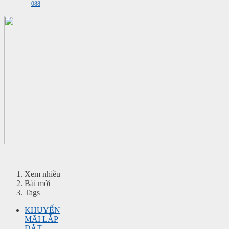
Xem nhiều
Bài mới
Tags
KHUYẾN
MÃI LẮP
ĐẶT