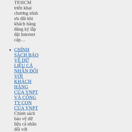
TP.HCM
triển khai
chương trình
ưu đãi khi
khách hàng
đăng ký lắp
đặt Internet
cáp…
CHÍNH
SÁCH BẢO
VỆ DỮ
LIỆU CÁ
NHÂN ĐỐI
VỚI
KHÁCH
HÀNG
CỦA VNPT
VÀ CÔNG
TY CON
CỦA VNPT
Chính sách
bảo vệ dữ
liệu cá nhân
đối với