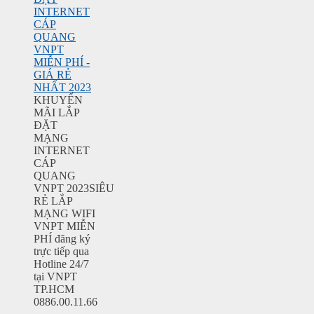
INTERNET
CÁP
QUANG
VNPT
MIỄN PHÍ -
GIÁ RẺ
NHẤT 2023
KHUYẾN
MÃI LẮP
ĐẶT
MẠNG
INTERNET
CÁP
QUANG
VNPT 2023SIÊU
RẺ LẮP
MẠNG WIFI
VNPT MIỄN
PHÍ đăng ký
trực tiếp qua
Hotline 24/7
tại VNPT
TP.HCM
0886.00.11.66