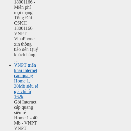
18001166 -
Miễn phí
mọi mạng
Tổng Đài
CSKH
18001166
VNPT
VinaPhone
xin thông
báo đến Quý
khách hàng:
…
VNPT triển
khai Internet
cáp quang
Home 1,
30Mb siêu rẻ
giá chỉ từ
162k
Gói Internet
cáp quang
siêu rẻ
Home 1 - 40
Mb - VNPT
VNPT