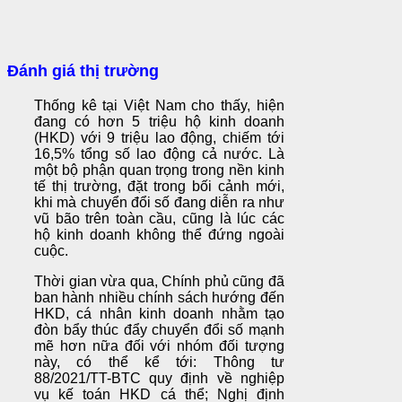
Đánh giá thị trường
Thống kê tại Việt Nam cho thấy, hiện
đang có hơn 5 triệu hộ kinh doanh
(HKD) với 9 triệu lao động, chiếm tới
16,5% tổng số lao động cả nước. Là
một bộ phận quan trọng trong nền kinh
tế thị trường, đặt trong bối cảnh mới,
khi mà chuyển đổi số đang diễn ra như
vũ bão trên toàn cầu, cũng là lúc các
hộ kinh doanh không thể đứng ngoài
cuộc.
Thời gian vừa qua, Chính phủ cũng đã
ban hành nhiều chính sách hướng đến
HKD, cá nhân kinh doanh nhằm tạo
đòn bẩy thúc đẩy chuyển đổi số mạnh
mẽ hơn nữa đối với nhóm đối tượng
này, có thể kể tới: Thông tư
88/2021/TT-BTC quy định về nghiệp
vụ kế toán HKD cá thể; Nghị định