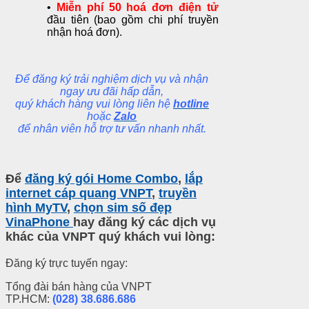
•
Miễn phí 50 hoá đơn điện tử
đầu tiên (bao gồm chi phí truyền
nhận hoá đơn).
Để đăng ký trải nghiệm dịch vụ và nhận
ngay ưu đãi hấp dẫn,
quý khách hàng vui lòng liên hệ
hotline
hoặc
Zalo
để nhân viên hỗ trợ tư vấn nhanh nhất.
Để
đăng ký gói Home Combo
,
lắp
internet cáp quang VNPT
,
truyền
hình MyTV
,
chọn sim số đẹp
VinaPhone
hay đăng ký các dịch vụ
khác của VNPT quý khách vui lòng:
Đăng ký trực tuyến ngay:
Tổng đài bán hàng của VNPT
TP.HCM:
(028) 38.686.686