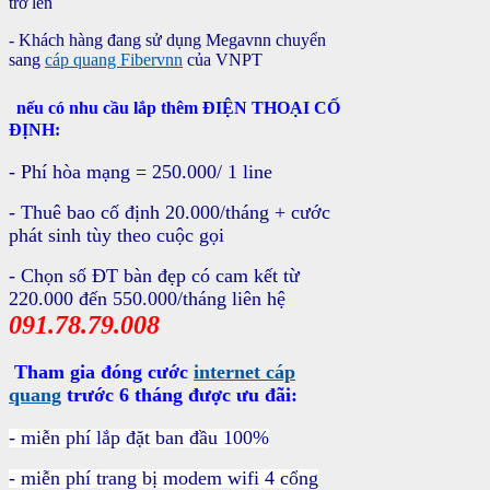
trở lên
- Khách hàng đang sử dụng Megavnn chuyển
sang
cáp quang Fibervnn
c
ủa VNPT
nếu có nhu cầu lắp thêm
ĐIỆN THOẠI CỐ
ĐỊNH:
- Phí hòa m
ạng = 250.000/ 1 line
- Thuê bao cố định 20.000/tháng + cước
phát sinh tùy theo cuộc gọi
- Chọn số ĐT bàn đẹp có cam kết từ
220.000 đến 550.000/tháng liên hệ
091.78.79.008
Tham gia đóng cước
internet cáp
quang
trước 6 tháng được ưu đãi:
- miễn phí lắp đặt ban đầu 100%
- miễn phí trang bị modem wifi 4 cổng