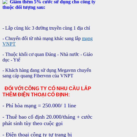
G
iảm thêm 5% cước sử dụng cho công ty
thuộc đối tượng sau:
- Lắp cùng lúc 3 đường truyền cùng 1 địa chỉ
- Chuyển đổi từ nhà mạng khác sang lắp
mạng
VNPT
- Thuộc khối cơ quan Đảng - Nhà nước - Giáo
dục - Ytế
- Khách hàng đang sử dụng Megavnn chuyển
sang cáp quang Fibervnn c
ủa VNPT
Đ
ỐI VỚI CÔNG TY CÓ NHU CẦU LẮP
THÊM ĐIỆN THOẠI CỐ ĐỊNH:
- Phí hòa m
ạng = 250.000/ 1 line
- Thuê bao cố định 20.000/tháng + cước
phát sinh tùy theo cuộc gọi
- Điện thoại công ty tự trang bị