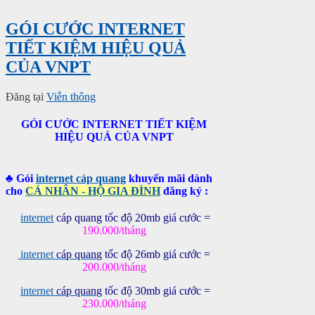
GÓI CƯỚC INTERNET
TIẾT KIỆM HIỆU QUẢ
CỦA VNPT
Đăng tại
Viễn thông
GÓI CƯỚC INTERNET TIẾT KIỆM
HIỆU QUẢ CỦA VNPT
♣ Gói
internet cáp quang
khuyến mãi dành
cho
CÁ NHÂN - HỘ GIA ĐÌNH
đăng ký :
internet
cáp quang tốc độ 20mb giá cước =
190.000/tháng
internet
cáp quang
tốc độ 26mb giá cước =
200.000/tháng
internet
cáp quang
tốc độ 30mb giá cước =
230.000/tháng