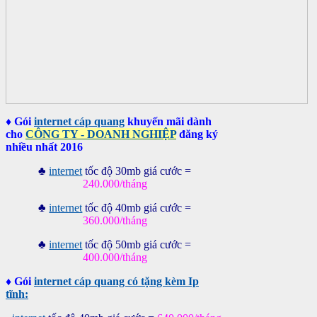
♦
Gói
internet cáp quang
khuyến mãi dành
cho
CÔNG TY - DOANH NGHIỆP
đăng ký
nhiều nhất 2016
♣
internet
tốc độ 30mb giá cước =
240.000/tháng
♣
internet
tốc độ 40mb giá cước =
360.000/tháng
♣
internet
tốc độ 50mb giá cước =
400.000/tháng
♦
Gói
internet cáp quang có tặng kèm Ip
tĩnh: