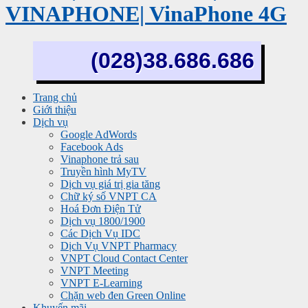
VINAPHONE| VinaPhone 4G
(028)38.686.686
Trang chủ
Giới thiệu
Dịch vụ
Google AdWords
Facebook Ads
Vinaphone trả sau
Truyền hình MyTV
Dịch vụ giá trị gia tăng
Chữ ký số VNPT CA
Hoá Đơn Điện Tử
Dịch vụ 1800/1900
Các Dịch Vụ IDC
Dịch Vụ VNPT Pharmacy
VNPT Cloud Contact Center
VNPT Meeting
VNPT E-Learning
Chặn web đen Green Online
Khuyến mãi