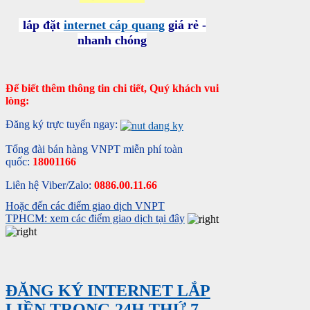
lắp đặt
internet cáp quang
giá rẻ -
nhanh chóng
Để biết thêm thông tin chi tiết, Quý khách vui
lòng:
Đăng ký trực tuyến ngay:
Tổng đài bán hàng VNPT miễn phí toàn
quốc:
18001166
Liên hệ Viber/Zalo:
0886.00.11.66
Hoặc đến các điểm giao dịch VNPT
TPHCM: xem các điểm giao dịch tại đây
ĐĂNG KÝ INTERNET LẮP
LIỀN TRONG 24H THỨ 7