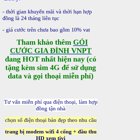
- thời gian khuyến mãi và thời hạn hợp
đồng là 24 tháng liên tục
- giá cước trên chưa bao gồm 10% vat
Tham khảo thêm
GÓI
CƯỚC GIA ĐÌNH VNPT
đang HOT nhất hiện nay (có
tặng kèm sim 4G để sử dụng
data và gọi thoại miễn phí)
Tư vấn miễn phí qua điện thoại, làm hợp
đồng tận nhà
chọn số điện thoại bàn đẹp theo nhu cầu
trang bị modem wifi 4 cổng + đầu thu
HD xem tivi