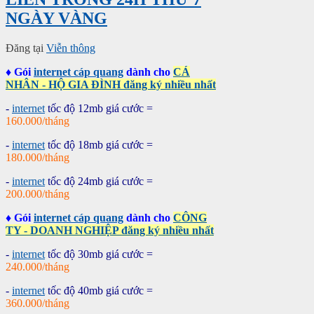
NGÀY VÀNG
Đăng tại
Viễn thông
♦ Gói
internet cáp quang
dành cho
CÁ
NHÂN - HỘ GIA ĐÌNH đăng ký nhiều nhất
-
internet
tốc độ 12mb giá cước =
160.000/tháng
-
internet
tốc độ 18mb giá cước =
180.000/tháng
-
internet
tốc độ 24mb giá cước =
200.000/tháng
♦
Gói
internet cáp quang
dành cho
CÔNG
TY - DOANH NGHIỆP đăng ký nhiều nhất
-
internet
tốc độ 30mb giá cước =
240.000/tháng
-
internet
tốc độ 40mb giá cước =
360.000/tháng