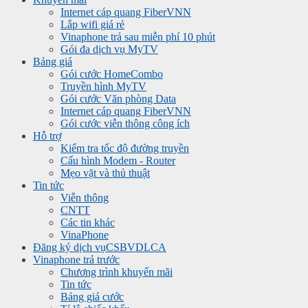
Internet cáp quang FiberVNN
Lắp wifi giá rẻ
Vinaphone trả sau miễn phí 10 phút
Gói đa dịch vụ MyTV
Bảng giá
Gói cước HomeCombo
Truyền hình MyTV
Gói cước Văn phòng Data
Internet cáp quang FiberVNN
Gói cước viễn thông công ích
Hỗ trợ
Kiểm tra tốc độ đường truyền
Cấu hình Modem - Router
Mẹo vặt và thủ thuật
Tin tức
Viễn thông
CNTT
Các tin khác
VinaPhone
Đăng ký dịch vụ
CSBVDLCA
Vinaphone trả trước
Chương trình khuyến mãi
Tin tức
Bảng giá cước