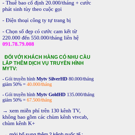
- Thuê bao cố định 20.000/tháng + cước
phát sinh tùy theo cuộc gọi
- Điện thoại công ty tự trang bị
- Chọn số đẹp có cước cam kết từ
220.000 đến 550.000/tháng liên hệ
091.78.79.008
Đ
ỐI VỚI KHÁCH HÀNG CÓ NHU CẦU
LẮP THÊM DỊCH VỤ TRUYỀN HÌNH
MYTV:
-
G
ói truyền hình
Mytv
Silv
erHD
80.000/tháng
giảm 50% =
40.000/tháng
-
G
ói truyền hình
Mytv
Gold
HD
135.000/tháng
giảm 50% =
67.500/tháng
→ xem miễn phí trên 130 kênh TV,
không bao gồm các chùm kênh vtvcab,
chùm kênh K+
→
mới bổ sung thêm
2 kênh quốc tế :