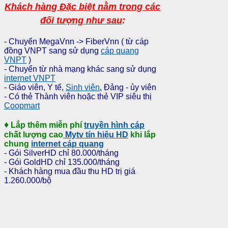
Khách hàng Đặc biệt nằm trong các
đối tượng như sau
:
- Chuyển MegaVnn -> FiberVnn ( từ cáp
đồng VNPT sang sử dụng
cáp quang
VNPT
)
- Chuyển từ nhà mạng khác sang sử dụng
internet VNPT
- Giáo viên, Y tế,
Sinh viên
, Đảng - ủy viên
- Có thẻ Thành viên hoặc thẻ VIP siêu thị
Coopmart
♦
Lắp thêm
miễn phí
truyền hình cáp
chất lượng cao
Mytv tín hiệu HD
khi lắp
chung
internet cáp quang
- Gói SilverHD chỉ 80.000/tháng
- Gói GoldHD chỉ 135.000/tháng
- Khách hàng mua đầu thu HD trị giá
1.260.000/bộ