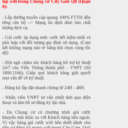
lắp wifi trong Chung cư City Gate Q8 (Quận
8):
- Lắp đường truyền cáp quang 100% FTTH đến
từng căn hộ --> Mạng ổn định đảm bảo chất
lượng dịch vụ.
- Giá cước áp dụng mức cước tiết kiệm nhất và
phù hợp với đối tượng gia đình sử dụng. (Cam
kết không mạng nào rẻ bằng khi chọn cùng tốc
độ)
- Đội ngũ chăm sóc khách hàng hỗ trợ kỹ thuật
24/7 của Viễn Thông thành phố - VNPT (Số
1800.1166), Giúp quý khách hàng giải quyết
mọi vấn đề về kỹ thuật.
- Đăng ký lắp đặt nhanh chóng từ 24H - 48H.
- Nhân viên VNPT tư vấn nhiệt tình qua điện
thoại và làm hồ sơ đăng ký tận nhà.
- Do Chung cư có chương trình gói cước
khuyến mãi khác so với Khách hàng bên ngoài.
Vì vậy bảng giá cước wifi bên dưới dành cho
dân cư đăng ký mạng wifi trong City Gate, Quý