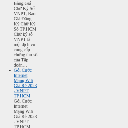
Bảng Giá
Chữ Ký Số
VNPT, Báo
Giá Đăng
Ký Chữ Ký
Số TP.HCM
Chữ ký số
VNPT là
một dịch vụ
cung cấp
chứng thư số
của Tập
đoàn…
Gói Cước
Internet
Mạng Wifi
Giá Rẻ 2023
- VNPT
TP.HCM
Gói Cước
Internet
Mạng Wifi
Giá Rẻ 2023
- VNPT
TP.HCM