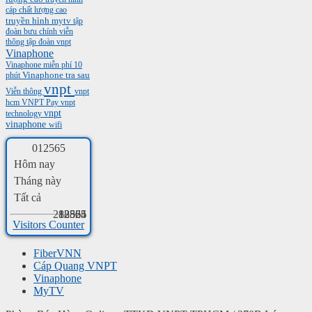
cáp chất lượng cao
truyền hình mytv
tập
đoàn bưu chính viễn
thông
tập đoàn vnpt
Vinaphone
Vinaphone miễn phí 10
phút
Vinaphone tra sau
vnpt
Viễn thông
vnpt
hcm
VNPT Pay
vnpt
vnpt
technology
vinaphone
wifi
0
1
2
5
6
5
Hôm nay
Tháng này
Tất cả
288824
12565
12565
Visitors Counter
FiberVNN
Cáp Quang VNPT
Vinaphone
MyTV