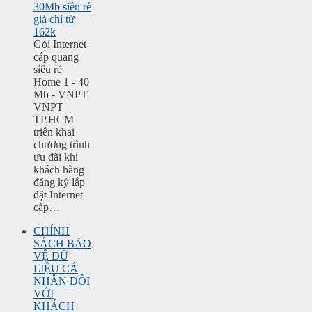
30Mb siêu rẻ
giá chỉ từ
162k
Gói Internet
cáp quang
siêu rẻ
Home 1 - 40
Mb - VNPT
VNPT
TP.HCM
triển khai
chương trình
ưu đãi khi
khách hàng
đăng ký lắp
đặt Internet
cáp…
CHÍNH
SÁCH BẢO
VỆ DỮ
LIỆU CÁ
NHÂN ĐỐI
VỚI
KHÁCH