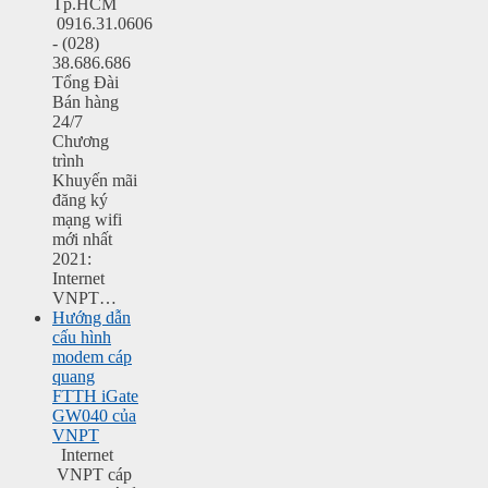
Tp.HCM
0916.31.0606
- (028)
38.686.686
Tổng Đài
Bán hàng
24/7
Chương
trình
Khuyến mãi
đăng ký
mạng wifi
mới nhất
2021:
Internet
VNPT…
Hướng dẫn
cấu hình
modem cáp
quang
FTTH iGate
GW040 của
VNPT
Internet
VNPT cáp