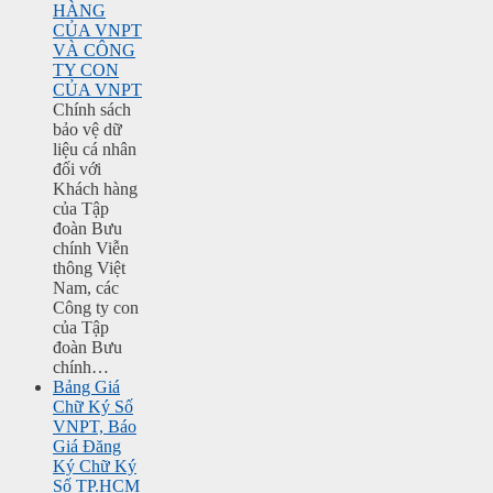
HÀNG
CỦA VNPT
VÀ CÔNG
TY CON
CỦA VNPT
Chính sách
bảo vệ dữ
liệu cá nhân
đối với
Khách hàng
của Tập
đoàn Bưu
chính Viễn
thông Việt
Nam, các
Công ty con
của Tập
đoàn Bưu
chính…
Bảng Giá
Chữ Ký Số
VNPT, Báo
Giá Đăng
Ký Chữ Ký
Số TP.HCM