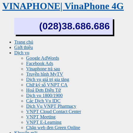
VINAPHONE| VinaPhone 4G
(028)38.686.686
Trang chủ
Giới thiệu
Dịch vụ
Google AdWords
Facebook Ads
Vinaphone trả sau
Truyền hình MyTV
Dịch vụ giá trị gia tăng
Chữ ký số VNPT CA
Hoá Đơn Điện Tử
Dịch vụ 1800/1900
Các Dịch Vụ IDC
Dịch Vụ VNPT Pharmacy
VNPT Cloud Contact Center
VNPT Meeting
VNPT E-Learning
Chặn web đen Green Online
Khuyến mãi