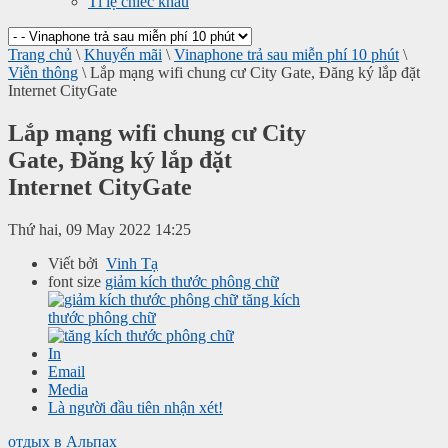
Tỉ lệ chiếc khấu
Trang chủ
\
Khuyến mãi
\
Vinaphone trả sau miễn phí 10 phút
\
Viễn thông
\
Lắp mạng wifi chung cư City Gate, Đăng ký lắp đặt
Internet CityGate
Lắp mạng wifi chung cư City
Gate, Đăng ký lắp đặt
Internet CityGate
Thứ hai, 09 May 2022 14:25
Viết bởi
Vinh Tạ
font size
giảm kích thước phông chữ
tăng kích
thước phông chữ
In
Email
Media
Là người đầu tiên nhận xét!
отдых в Альпах