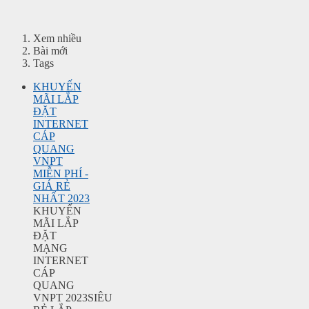
Xem nhiều
Bài mới
Tags
KHUYẾN
MÃI LẮP
ĐẶT
INTERNET
CÁP
QUANG
VNPT
MIỄN PHÍ -
GIÁ RẺ
NHẤT 2023
KHUYẾN
MÃI LẮP
ĐẶT
MẠNG
INTERNET
CÁP
QUANG
VNPT 2023SIÊU