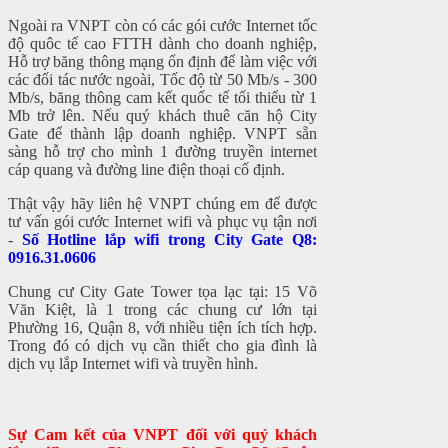
Ngoài ra VNPT còn có các gói cước Internet tốc
độ quôc tế cao FTTH dành cho doanh nghiệp,
Hỗ trợ băng thông mạng ổn định để làm việc với
các đối tác nước ngoài, Tốc độ từ 50 Mb/s - 300
Mb/s, băng thông cam kết quốc tế tối thiểu từ 1
Mb trở lên. Nếu quý khách thuê căn hộ City
Gate để thành lập doanh nghiệp. VNPT sẵn
sàng hỗ trợ cho mình 1 đường truyền internet
cáp quang và đường line điện thoại cố định.
Thật vậy hãy liên hệ VNPT chúng em để được
tư vấn gói cước Internet wifi và phục vụ tận nơi
-
Số Hotline lắp wifi trong City Gate Q8:
0916.31.0606
Chung cư City Gate Tower tọa lạc tại: 15 Võ
Văn Kiệt, là 1 trong các chung cư lớn tại
Phường 16, Quận 8, với nhiều tiện ích tích hợp.
Trong đó có dịch vụ cần thiết cho gia đình là
dịch vụ lắp Internet wifi và truyền hình.
Sự Cam kết của VNPT đối với quý khách