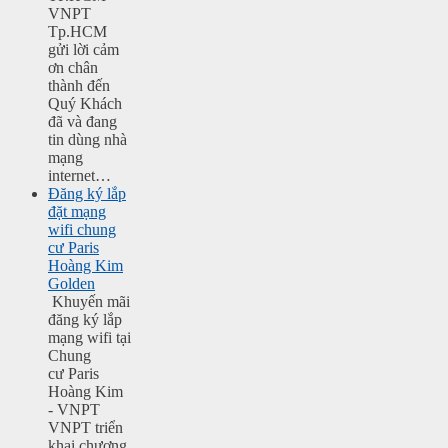
VNPT
Tp.HCM
gửi lời cảm
ơn chân
thành đến
Quý Khách
đã và đang
tin dùng nhà
mạng
internet…
Đăng ký lắp
đặt mạng
wifi chung
cư Paris
Hoàng Kim
Golden
Khuyến mãi
đăng ký lắp
mạng wifi tại
Chung
cư Paris
Hoàng Kim
- VNPT
VNPT triển
khai chương