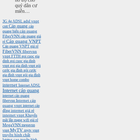
quý dân cư
miễn…
3G
4g
ADSL
adsl vnpt
Cáp quang
cntt
cáp
cáp quang
quang biển
FiberVNN
cáp quang giá
Cáp quang VNPT
rẻ
Cáp quang VNPT giá rẻ
FiberVNN
fibervnn
vnpt
FTTH
goi cuoc gia
dinh
goi cuoc gia dinh
vnpt
goi gia dinh vnpt
gói
cước gia đình
gói cước
gia đình vnpt
gói gia đình
vnpt
home combo
internet
Internet ADSL
Internet cáp quang
internet cáp quang
Internet cáp
fibervnn
quang vnpt
internet cáp
internet giá rẻ
đồng
internet vnpt
Khuyến
mãi
lắp mạng wifi giá rẻ
MegaVNN
megavnn
MyTV
vnpt
mytv vnpt
truyền hình chất
lượng cao
truyền hình