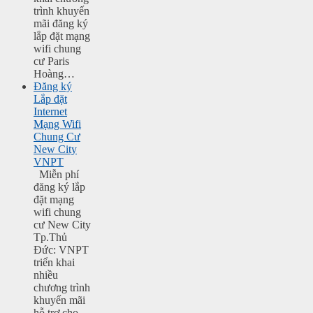
trình khuyến
mãi đăng ký
lắp đặt mạng
wifi chung
cư Paris
Hoàng…
Đăng ký
Lắp đặt
Internet
Mạng Wifi
Chung Cư
New City
VNPT
Miễn phí
đăng ký lắp
đặt mạng
wifi chung
cư New City
Tp.Thủ
Đức: VNPT
triển khai
nhiều
chương trình
khuyến mãi
hỗ trợ cho