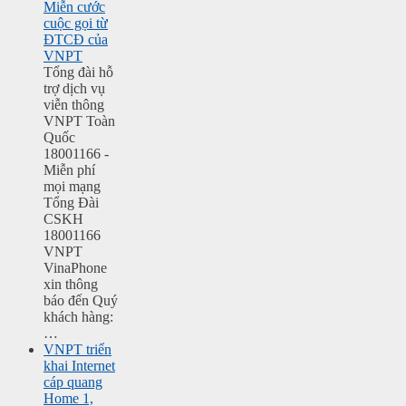
Miễn cước
cuộc gọi từ
ĐTCĐ của
VNPT
Tổng đài hỗ
trợ dịch vụ
viễn thông
VNPT Toàn
Quốc
18001166 -
Miễn phí
mọi mạng
Tổng Đài
CSKH
18001166
VNPT
VinaPhone
xin thông
báo đến Quý
khách hàng:
…
VNPT triển
khai Internet
cáp quang
Home 1,