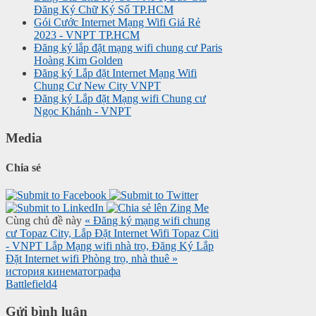
Đăng Ký Chữ Ký Số TP.HCM
Gói Cước Internet Mạng Wifi Giá Rẻ
2023 - VNPT TP.HCM
Đăng ký lắp đặt mạng wifi chung cư Paris
Hoàng Kim Golden
Đăng ký Lắp đặt Internet Mạng Wifi
Chung Cư New City VNPT
Đăng ký Lắp đặt Mạng wifi Chung cư
Ngọc Khánh - VNPT
Media
Chia sẻ
Cùng chủ đề này
« Đăng ký mạng wifi chung
cư Topaz City, Lắp Đặt Internet Wifi Topaz Citi
- VNPT
Lắp Mạng wifi nhà trọ, Đăng Ký Lắp
Đặt Internet wifi Phòng trọ, nhà thuê »
история кинематографа
Battlefield4
Gửi bình luận