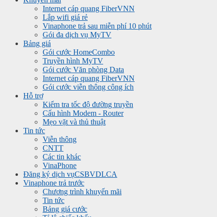
Internet cáp quang FiberVNN
Lắp wifi giá rẻ
Vinaphone trả sau miễn phí 10 phút
Gói đa dịch vụ MyTV
Bảng giá
Gói cước HomeCombo
Truyền hình MyTV
Gói cước Văn phòng Data
Internet cáp quang FiberVNN
Gói cước viễn thông công ích
Hỗ trợ
Kiểm tra tốc độ đường truyền
Cấu hình Modem - Router
Mẹo vặt và thủ thuật
Tin tức
Viễn thông
CNTT
Các tin khác
VinaPhone
Đăng ký dịch vụ
CSBVDLCA
Vinaphone trả trước
Chương trình khuyến mãi
Tin tức
Bảng giá cước