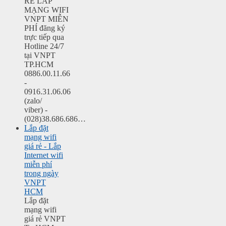
RẺ LẮP
MẠNG WIFI
VNPT MIỄN
PHÍ đăng ký
trực tiếp qua
Hotline 24/7
tại VNPT
TP.HCM
0886.00.11.66
-
0916.31.06.06
(zalo/
viber) -
(028)38.686.686…
Lắp đặt
mạng wifi
giá rẻ - Lắp
Internet wifi
miễn phí
trong ngày
VNPT
HCM
Lắp đặt
mạng wifi
giá rẻ VNPT