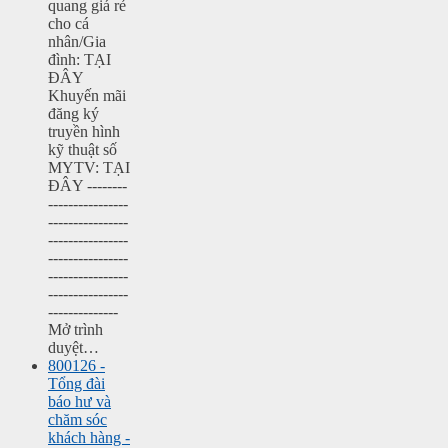
quang giá rẻ
cho cá
nhân/Gia
đình: TẠI
ĐÂY
Khuyến mãi
đăng ký
truyền hình
kỹ thuật số
MYTV: TẠI
ĐÂY --------
----------------
----------------
----------------
----------------
----------------
----------------
--------------
Mở trình
duyệt…
800126 -
Tổng đài
báo hư và
chăm sóc
khách hàng -