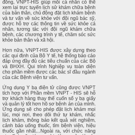
đồng, VNPT-HIS giúp mỗi cá nhân có thể
xem lại trực tuyến lịch sử khám chữa bệnh
của bản thân, chủ động đặt lịch khám bệnh
và tư vấn về sức khỏe với đội ngũ bác sỹ,
được hỗ trợ các thông tin về sức khỏe cá
nhân, tương tác với đội ngũ khám chữa
bệnh, các chương trình y tế, chăm sóc sức
khỏe bản thân và xã hội.
Hơn nữa, VNPT-HIS được xây dựng theo
các qui định của Bộ Y tế, hệ thống báo cáo
đáp ứng đầy đủ các tiêu chuẩn của các Bộ
và BHXH. Qui trình Nghiệp vụ toàn diện
cho phần mềm được các bác sĩ đầu ngành
của các Bệnh viện tư vấn.
Ứng dụng Y bạ điện tử cũng được VNPT
tích hợp với Phần mềm VNPT - HIS sẽ hỗ
trợ khách hàng thay thế cuốn sổ y bạ giấy
và quản lý tốt hơn hồ sơ bệnh án của mình.
Ứng dụng sẽ cho phép đặt lịch khám mọi
lúc, mọi nơi, theo dõi thứ tự khám, nhắc
lịch khám, thông báo kết quả xét nghiệm,
cảnh báo uống thuốc, tìm bệnh viện, hiệu
thuốc gần nhất…Ngoài ra, với chức năng