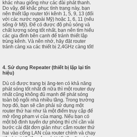
khác nhau giống như các đài phát thanh.
Do vậy, để khắc phục tình trạng này, bạn
nên thiết lập router tới kênh 1, 5, 9, 13 (đối
với các nước ngoài Mỹ) hoặc 1, 6, 11 (nếu
sống ở Mỹ). Để có được độ phủ sóng và
chất lượng sóng tốt nhất, bạn nên tìm hiểu
các gia đình bên cạnh để tránh thiết lập
trùng kênh. Và nên nhớ, hãy đặt router
tránh càng xa các thiết bị 2,4GHz càng tốt!
4. Sử dụng Repeater (thiết bị lặp lại tín
hiệu)
Dù có được trang bị ăng-ten có khả năng
phát sóng tốt nhất đi nữa thì một router duy
nhất cũng không đủ mạnh để phát sóng
toàn bộ ngôi nhà nhiều tầng. Trong trường
hợp đó, bạn sẽ cần phải sử dụng một
router thứ hai như là một điểm truy cập để
mở rộng phạm vi của mạng. Nếu bạn có
một bộ định tuyến dự phòng thì chỉ cần vài
bước cài đặt đơn giản như: cắm router thứ
hai vào cổng LAN của router chính và chạy