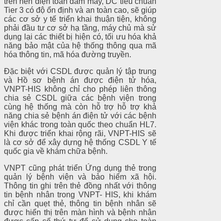
trên nền điện toán đám mây, DC tiêu chuẩn
Tier 3 có độ ổn định và an toàn cao, sẽ giúp
các cơ sở y tế triển khai thuận tiện, không
phải đầu tư cơ sở hạ tầng, máy chủ mà sử
dụng lại các thiết bị hiện có, tối ưu hóa khả
năng bảo mật của hệ thống thông qua mã
hóa thông tin, mã hóa đường truyền.
Đặc biệt với CSDL được quản lý tập trung
và Hồ sơ bệnh án được điện tử hóa,
VNPT-HIS không chỉ cho phép liên thông
chia sẻ CSDL giữa các bệnh viện trong
cùng hệ thống mà còn hỗ trợ hỗ trợ khả
năng chia sẻ bệnh án điện tử với các bệnh
viện khác trong toàn quốc theo chuẩn HL7.
Khi được triển khai rộng rãi, VNPT-HIS sẽ
là cơ sở để xây dựng hệ thống CSDL Y tế
quốc gia về khám chữa bệnh.
VNPT cũng phát triển Ứng dụng thẻ trong
quản lý bệnh viện và bảo hiểm xã hội.
Thông tin ghi trên thẻ đồng nhất với thông
tin bệnh nhân trong VNPT- HIS, khi khám
chỉ cần quẹt thẻ, thông tin bệnh nhân sẽ
được hiển thị trên màn hình và bệnh nhân