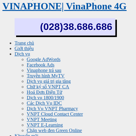
VINAPHONE| VinaPhone 4G
(028)38.686.686
Trang chủ
Giới thiệu
Dịch vụ
Google AdWords
Facebook Ads
Vinaphone trả sau
Truyền hình MyTV
Dịch vụ giá trị gia tăng
Chữ ký số VNPT CA
Hoá Đơn Điện Tử
Dịch vụ 1800/1900
Các Dịch Vụ IDC
Dịch Vụ VNPT Pharmacy
VNPT Cloud Contact Center
VNPT Meeting
VNPT E-Learning
Chặn web đen Green Online
Khuyến mãi