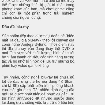
Xbox One và PS4 mới nhất đều có thể thay
thế được những thiết bị giải trí khác trong
phòng khác của bạn, mà chơi game cũng
chỉ còn là một phần trong trải nghiệm
chung của người dùng.
Đầu đĩa blu-ray
Sản phẩm tiếp theo được dự đoán sẽ "biến
mất" là đầu đĩa blu-ray - theo lời chuyên gia
công nghệ Anders Bylund. Thời điểm này
thì đĩa blu-ray vẫn đang thay thế DVD ở
mọi lĩnh vực với chất lượng hình ảnh tốt
hơn, âm thanh chi tiết, các tính năng tương
tác và bộ nhớ lớn hơn để lưu trữ những bộ
phim hay video game khủng
Tuy nhiên, công nghệ blu-ray lại chưa đủ
tốt để đáp ứng thế hệ nội dung 4K (thậm
chí là 8K) sắp phổ biến trên phòng khách
của mỗi gia đình. Tất nhiên định dạng đĩa
mới sẽ được phát triển để phục vụ việc lưu
trữ hình ảnh/video 4K nhưng người dùng
lại đang ưa chuộng việc lưu trữ dữ liệu trên