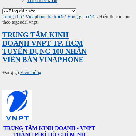
Tỉ lệ chiếc khấu
Trang chủ
\
Vinaphone trả trước
\
Bảng giá cước
\
Hiển thị các mục
theo tag: adsl vnpt
TRUNG TÂM KINH
DOANH VNPT TP. HCM
TUYỂN DỤNG 100 NHÂN
VIÊN BÁN VINAPHONE
Đăng tại
Viễn thông
TRUNG TÂM KINH DOANH
- VNPT
THÀNH PHỐ HỒ CHÍ MINH