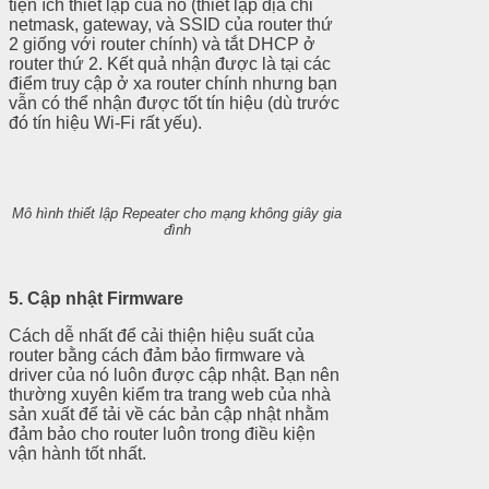
tiện ích thiết lập của nó (thiết lập địa chỉ
netmask, gateway, và SSID của router thứ
2 giống với router chính) và tắt DHCP ở
router thứ 2. Kết quả nhận được là tại các
điểm truy cập ở xa router chính nhưng bạn
vẫn có thể nhận được tốt tín hiệu (dù trước
đó tín hiệu Wi-Fi rất yếu).
Mô
hình thiết lập Repeater cho mạng không giây gia
đình
5. Cập nhật Firmware
Cách dễ nhất để cải thiện hiệu suất của
router bằng cách đảm bảo firmware và
driver của nó luôn được cập nhật. Bạn nên
thường xuyên kiểm tra trang web của nhà
sản xuất để tải về các bản cập nhật nhằm
đảm bảo cho router luôn trong điều kiện
vận hành tốt nhất.