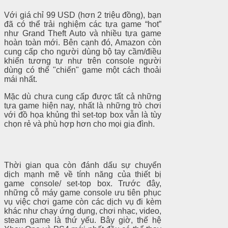
Với giá chỉ 99 USD (hơn 2 triệu đồng), bạn
đã có thể trải nghiệm các tựa game “hot”
như Grand Theft Auto và nhiều tựa game
hoàn toàn mới. Bên cạnh đó, Amazon còn
cung cấp cho người dùng bộ tay cầm/điều
khiển tương tự như trên console người
dùng có thể "chiến" game một cách thoải
mái nhất.
Mặc dù chưa cung cấp được tất cả những
tựa game hiện nay, nhất là những trò chơi
với đồ họa khủng thì set-top box vẫn là tùy
chọn rẻ và phù hợp hơn cho mọi gia đình.
Thời gian qua còn đánh dấu sự chuyển
dịch mạnh mẽ về tính năng của thiết bị
game console/ set-top box. Trước đây,
những cỗ máy game console ưu tiên phục
vụ việc chơi game còn các dịch vụ đi kèm
khác như chạy ứng dụng, chơi nhạc, video,
steam game là thứ yếu. Bây giờ, thế hệ