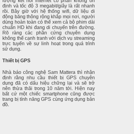
lượng kết nối internet có phần không ổn
định và tốc độ 3 megabit/giây là rất nhanh
rồi. Bây giờ với hệ thống wifi, dữ liệu di
động băng thông rộng khắp mọi nơi, người
dùng hoàn toàn có thể xem cả bộ phim dài
chuẩn HD khi đang di chuyển trên đường.
Rõ ràng các phần cứng chuyên dụng
không thể cạnh tranh với dịch vụ streaming
trực tuyến về sự linh hoạt trong quá trình
sử dụng.
Thiết bị GPS
Nhà báo công nghệ Sam Mattera thì nhận
định rằng nhu cầu thiết bị GPS chuyên
dụng đã có dấu hiệu chững lại và sẽ trở
nên thừa thãi trong 10 năm tới. Hiện nay
bất cứ một chiếc smartphone cũng được
trang bị tính năng GPS cùng ứng dụng bản
đồ.