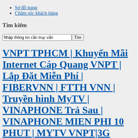
Sơ đồ trang
Chăm sóc khách hàng
Tìm kiếm
VNPT TPHCM | Khuyến Mãi
Internet Cáp Quang VNPT |
Lắp Đặt Miễn Phí |
FIBERVNN | FTTH VNN |
Truyền hình MyTV |
VINAPHONE Trả Sau |
VINAPHONE MIEN PHI 10
PHUT | MYTV VNPT|3G