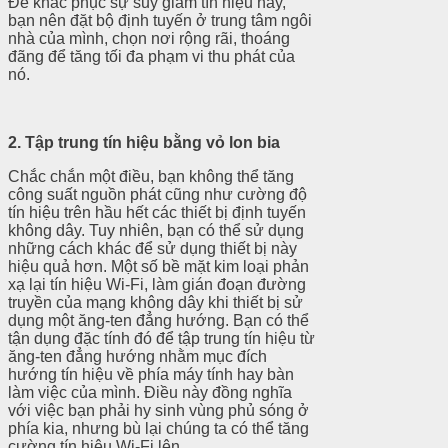
Để khắc phục sự suy giảm tín hiệu này,
bạn nên đặt bộ định tuyến ở trung tâm ngôi
nhà của mình, chọn nơi rộng rãi, thoáng
đãng để tăng tối đa phạm vi thu phát của
nó.
2. Tập trung tín hiệu bằng vỏ lon bia
Chắc chắn một điều, bạn không thể tăng
công suất nguồn phát cũng như cường độ
tín hiệu trên hầu hết các thiết bị định tuyến
không dây. Tuy nhiên, bạn có thể sử dụng
những cách khác để sử dụng thiết bị này
hiệu quả hơn. Một số bề mặt kim loại phản
xạ lại tín hiệu Wi-Fi, làm gián đoạn đường
truyền của mạng không dây khi thiết bị sử
dụng một ăng-ten đẳng hướng. Bạn có thể
tận dụng đặc tính đó để tập trung tín hiệu từ
ăng-ten đẳng hướng nhằm mục đích
hướng tín hiệu về phía máy tính hay bàn
làm việc của mình. Điều này đồng nghĩa
với việc bạn phải hy sinh vùng phủ sóng ở
phía kia, nhưng bù lại chúng ta có thể tăng
cường tín hiệu Wi-Fi lên.