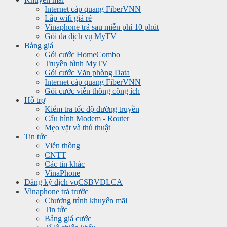
Internet cáp quang FiberVNN
Lắp wifi giá rẻ
Vinaphone trả sau miễn phí 10 phút
Gói đa dịch vụ MyTV
Bảng giá
Gói cước HomeCombo
Truyền hình MyTV
Gói cước Văn phòng Data
Internet cáp quang FiberVNN
Gói cước viễn thông công ích
Hỗ trợ
Kiểm tra tốc độ đường truyền
Cấu hình Modem - Router
Mẹo vặt và thủ thuật
Tin tức
Viễn thông
CNTT
Các tin khác
VinaPhone
Đăng ký dịch vụ
CSBVDLCA
Vinaphone trả trước
Chương trình khuyến mãi
Tin tức
Bảng giá cước