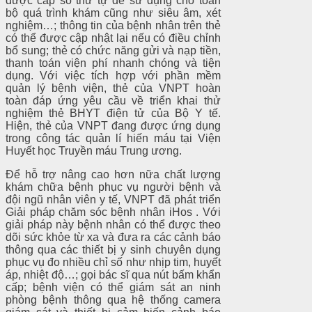
được cấp số thứ tự để sử dụng cho toàn
bộ quá trình khám cũng như siêu âm, xét
nghiệm…; thông tin của bệnh nhân trên thẻ
có thể được cập nhật lại nếu có điều chỉnh
bổ sung; thẻ có chức năng gửi và nạp tiền,
thanh toán viện phí nhanh chóng và tiện
dụng. Với việc tích hợp với phần mềm
quản lý bệnh viện, thẻ của VNPT hoàn
toàn đáp ứng yêu cầu về triển khai thử
nghiệm thẻ BHYT điện tử của Bộ Y tế.
Hiện, thẻ của VNPT đang được ứng dụng
trong công tác quản lí hiến máu tại Viện
Huyết học Truyền máu Trung ương.
Để hỗ trợ nâng cao hơn nữa chất lượng
khám chữa bệnh phục vụ người bệnh và
đội ngũ nhân viên y tế, VNPT đã phát triển
Giải pháp chăm sóc bệnh nhân iHos . Với
giải pháp này bệnh nhân có thể được theo
dõi sức khỏe từ xa và đưa ra các cảnh báo
thông qua các thiết bị y sinh chuyên dụng
phục vụ đo nhiều chỉ số như nhịp tim, huyết
áp, nhiệt độ…; gọi bác sĩ qua nút bấm khẩn
cấp; bệnh viện có thể giám sát an ninh
phòng bệnh thông qua hệ thống camera