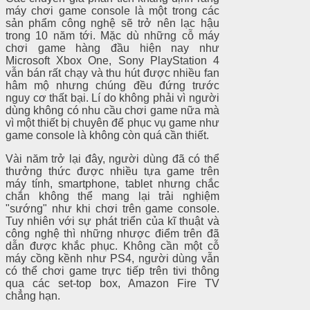
máy chơi game console là một trong các
sản phẩm công nghệ sẽ trở nên lạc hậu
trong 10 năm tới. Mặc dù những cỗ máy
chơi game hàng đầu hiện nay như
Microsoft Xbox One, Sony PlayStation 4
vẫn bán rất chạy và thu hút được nhiều fan
hâm mộ nhưng chúng đều đứng trước
nguy cơ thất bại. Lí do không phải vì người
dùng không có nhu cầu chơi game nữa mà
vì một thiết bị chuyên để phục vụ game như
game console là không còn quá cần thiết.
Vài năm trở lại đây, người dùng đã có thể
thưởng thức được nhiều tựa game trên
máy tính, smartphone, tablet nhưng chắc
chắn không thể mang lại trải nghiệm
"sướng" như khi chơi trên game console.
Tuy nhiên với sự phát triển của kĩ thuật và
công nghệ thì những nhược điểm trên đã
dẫn được khắc phục. Không cần một cỗ
máy cồng kềnh như PS4, người dùng vẫn
có thể chơi game trực tiếp trên tivi thông
qua các set-top box, Amazon Fire TV
chẳng hạn.