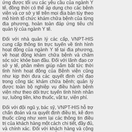
ứng được tối ưu các yêu cầu của ngành Y
tế, đồng thời có thể áp dụng cho các bệnh
viện và cơ sở y tế trên mọi địa bàn tùy theo
mô hình tổ chức khám chữa bệnh của từng
địa phương, hoàn toàn đáp ứng tiêu chí
quản lý của ngành Y tế.
Đối với nhà quản lý các cấp, VNPT-HIS
cung cấp thông tin trực tuyến về tình hình
hoạt động của ngành Y tế tại địa phương,
về hoạt động khám chữa bệnh và chăm
sóc sức khỏe ban đầu. Đối với lãnh đạo cơ
sở y tế, phần mềm giúp nắm bắt tức thời
tình hình hoạt động của Bệnh viện cũng
như kịp thời đưa các quyết định chỉ đạo
trong công tác khám chữa bệnh; quản lý
được toàn bộ nghiệp vụ điều hành bệnh
viện như theo dõi trực tuyến tình hình nhân
sự, luồng tiền, kho thuốc, vật tư, viện phí.
Đối với đội ngũ y, bác sỹ, VNPT-HIS hỗ trợ
chẩn đoán và ra quyết định điều trị, kê đơn
thuốc cũng như xem lại các thông tin điều
trị của khách hàng một cách chi tiết, đầy đủ,
và chính xác. Đối với khách hàng và cộng