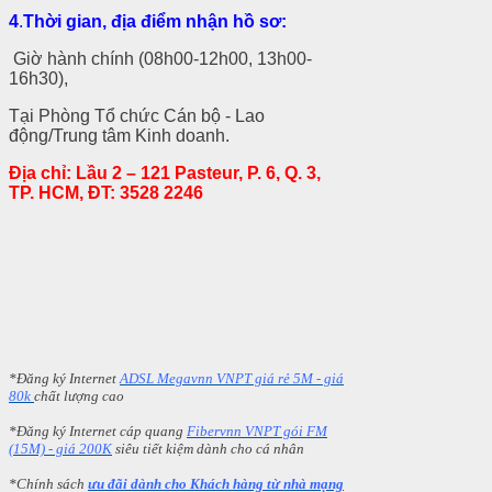
4
.
Th
ời gian, địa
điểm
nhận hồ sơ
:
Giờ hành chính (08h00-12h00, 13h00-
16h30),
Tại Phòng Tổ chức Cán bộ - Lao
động/Trung tâm Kinh doanh.
Địa chỉ: Lầu 2 – 121 Pasteur, P. 6, Q. 3,
TP. HCM, ĐT: 3528 2246
*Đăng ký Internet
ADSL Megavnn VNPT giá rẻ 5M - giá
80k
chất lượng cao
*Đăng ký Internet cáp quang
Fibervnn VNPT gói FM
(15M) - giá 200K
siêu tiết kiệm dành cho cá nhân
*Chính sách
ưu đãi dành cho Khách hàng từ nhà mạng