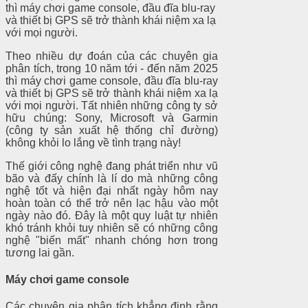
thì máy chơi game console, đầu đĩa blu-ray
và thiết bị GPS sẽ trở thành khái niệm xa lạ
với mọi người.
Theo nhiều dự đoán của các chuyên gia
phân tích, trong 10 năm tới - đến năm 2025
thì máy chơi game console, đầu đĩa blu-ray
và thiết bị GPS sẽ trở thành khái niệm xa lạ
với mọi người. Tất nhiên những công ty sở
hữu chúng: Sony, Microsoft và Garmin
(công ty sản xuất hệ thống chỉ đường)
không khỏi lo lắng về tình trạng này!
Thế giới công nghệ đang phát triển như vũ
bão và đấy chính là lí do mà những công
nghệ tốt và hiện đại nhất ngày hôm nay
hoàn toàn có thể trở nên lạc hậu vào một
ngày nào đó. Đây là một quy luật tự nhiên
khó tránh khỏi tuy nhiên sẽ có những công
nghệ "biến mất" nhanh chóng hơn trong
tương lai gần.
Máy chơi game console
Các chuyên gia phân tích khẳng định rằng