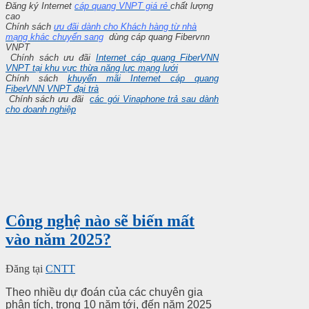
Đăng ký Internet
cáp quang VNPT giá rẻ
chất lượng
cao
Chính sách
ưu đãi dành cho Khách hàng từ nhà
mạng khác chuyển sang
dùng cáp quang Fibervnn
VNPT
Chính sách ưu đãi
Internet cáp quang FiberVNN
VNPT tại khu vực thừa năng lực mạng lưới
Chính sách
khuyến mãi Internet cáp quang
FiberVNN VNPT đại trà
Chính sách ưu đãi
các gói Vinaphone trả sau dành
cho doanh nghiệp
Công nghệ nào sẽ biến mất
vào năm 2025?
Đăng tại
CNTT
Theo nhiều dự đoán của các chuyên gia
phân tích, trong 10 năm tới, đến năm 2025