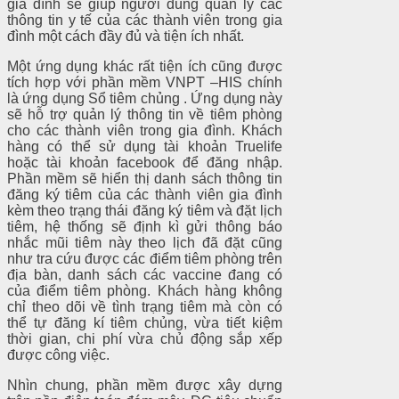
gia đình sẽ giúp người dùng quản lý các
thông tin y tế của các thành viên trong gia
đình một cách đầy đủ và tiện ích nhất.
Một ứng dụng khác rất tiện ích cũng được
tích hợp với phần mềm VNPT –HIS chính
là ứng dụng Sổ tiêm chủng . Ứng dụng này
sẽ hỗ trợ quản lý thông tin về tiêm phòng
cho các thành viên trong gia đình. Khách
hàng có thể sử dụng tài khoản Truelife
hoặc tài khoản facebook để đăng nhập.
Phần mềm sẽ hiển thị danh sách thông tin
đăng ký tiêm của các thành viên gia đình
kèm theo trạng thái đăng ký tiêm và đặt lịch
tiêm, hệ thống sẽ định kì gửi thông báo
nhắc mũi tiêm này theo lịch đã đặt cũng
như tra cứu được các điểm tiêm phòng trên
địa bàn, danh sách các vaccine đang có
của điểm tiêm phòng. Khách hàng không
chỉ theo dõi về tình trạng tiêm mà còn có
thể tự đăng kí tiêm chủng, vừa tiết kiệm
thời gian, chi phí vừa chủ động sắp xếp
được công việc.
Nhìn chung, phần mềm được xây dựng