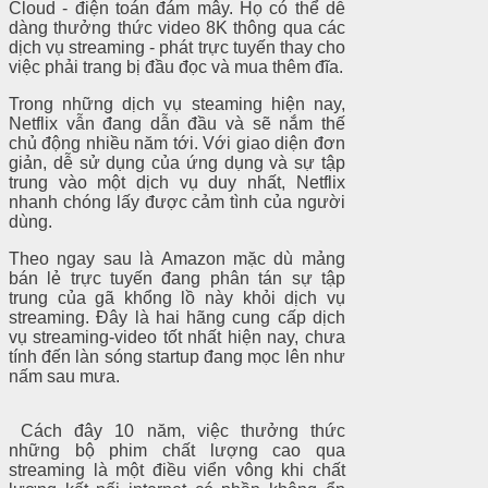
Cloud - điện toán đám mây. Họ có thể dễ
dàng thưởng thức video 8K thông qua các
dịch vụ streaming - phát trực tuyến thay cho
việc phải trang bị đầu đọc và mua thêm đĩa.
Trong những dịch vụ steaming hiện nay,
Netflix vẫn đang dẫn đầu và sẽ nắm thế
chủ động nhiều năm tới. Với giao diện đơn
giản, dễ sử dụng của ứng dụng và sự tập
trung vào một dịch vụ duy nhất, Netflix
nhanh chóng lấy được cảm tình của người
dùng.
Theo ngay sau là Amazon mặc dù mảng
bán lẻ trực tuyến đang phân tán sự tập
trung của gã khổng lồ này khỏi dịch vụ
streaming. Đây là hai hãng cung cấp dịch
vụ streaming-video tốt nhất hiện nay, chưa
tính đến làn sóng startup đang mọc lên như
nấm sau mưa.
Cách đây 10 năm, việc thưởng thức
những bộ phim chất lượng cao qua
streaming là một điều viển vông khi chất