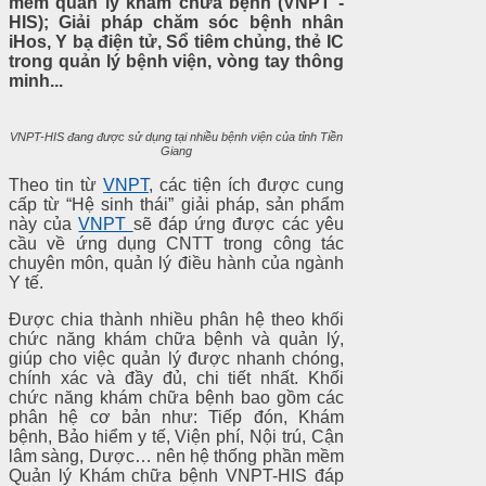
mềm quản lý khám chữa bệnh (VNPT -
HIS); Giải pháp chăm sóc bệnh nhân
iHos, Y bạ điện tử, Sổ tiêm chủng, thẻ IC
trong quản lý bệnh viện, vòng tay thông
minh...
VNPT-HIS đang được sử dụng tại nhiều bệnh viện của tỉnh Tiền
Giang
Theo tin từ
VNPT
, các tiện ích được cung
cấp từ “Hệ sinh thái” giải pháp, sản phẩm
này của
VNPT
sẽ đáp ứng được các yêu
cầu về ứng dụng CNTT trong công tác
chuyên môn, quản lý điều hành của ngành
Y tế.
Được chia thành nhiều phân hệ theo khối
chức năng khám chữa bệnh và quản lý,
giúp cho việc quản lý được nhanh chóng,
chính xác và đầy đủ, chi tiết nhất. Khối
chức năng khám chữa bệnh bao gồm các
phân hệ cơ bản như: Tiếp đón, Khám
bệnh, Bảo hiểm y tế, Viện phí, Nội trú, Cận
lâm sàng, Dược… nên hệ thống phần mềm
Quản lý Khám chữa bệnh VNPT-HIS đáp