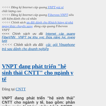
<<<< Đăng ký Internet cáp quang
VNPT giá rẻ
chất lượng cao
<<<< Đăng ký Internet cáp quang
Fibervnn VNPT
siêu
tiết kiệm dành cho cá nhân
<<<< Chính sách
ưu đãi dành cho Khách hàng từ nhà
mạng khác chuyển sang
dùng cáp quang Fibervnn
VNPT
<<<< Chính sách ưu đãi
Internet cáp quang
FiberVNN VNPT tại khu vực thừa năng lực mạng
lưới
<<<< Chính sách ưu đãi
các gói Vinaphone
trả sau dành cho doanh nghiệp
VNPT đang phát triển "hệ
sinh thái CNTT" cho ngành y
tế
Đăng tại
CNTT
VNPT đang phát triển “hệ sinh thái”
CNTT cho ngành y tế, bao gồm: phần