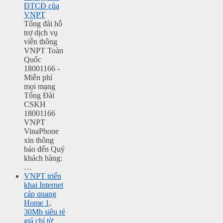
ĐTCĐ của
VNPT
Tổng đài hỗ
trợ dịch vụ
viễn thông
VNPT Toàn
Quốc
18001166 -
Miễn phí
mọi mạng
Tổng Đài
CSKH
18001166
VNPT
VinaPhone
xin thông
báo đến Quý
khách hàng:
…
VNPT triển
khai Internet
cáp quang
Home 1,
30Mb siêu rẻ
giá chỉ từ