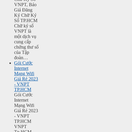
VNPT, Báo
Giá Đăng
Ký Chữ Ký
Số TP.HCM
Chữ ký số
VNPT là
một dịch vụ
cung cấp
chứng thư số
của Tập
đoàn…
Gói Cước
Internet
Mạng Wifi
Giá Rẻ 2023
- VNPT
TP.HCM
Gói Cước
Internet
Mạng Wifi
Giá Rẻ 2023
- VNPT
TP.HCM
VNPT
Tp.HCM