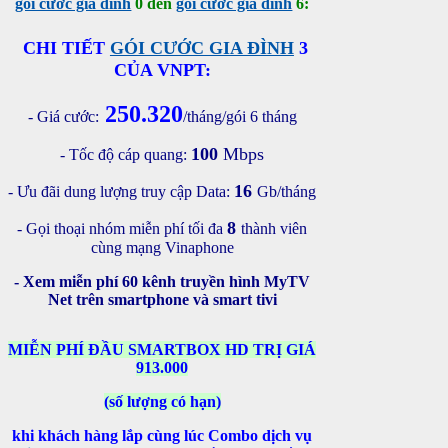
gói cước gia đình
0 đến
gói cước gia đình
6:
CHI TIẾT
GÓI CƯỚC GIA ĐÌNH
3
CỦA VNPT:
250.320
- Giá cước:
/tháng/gói 6 tháng
100
Mbps
- Tốc độ cáp quang:
16
- Ưu đãi dung lượng truy cập Data:
Gb/tháng
8
- Gọi thoại nhóm miễn phí tối đa
thành viên
cùng mạng Vinaphone
- Xem miễn phí 60 kênh truyền hình MyTV
Net trên smartphone và smart tivi
MIỄN PHÍ ĐẦU SMARTBOX HD TRỊ GIÁ
913.000
(số lượng có hạn)
khi khách hàng lắp cùng lúc Combo dịch vụ