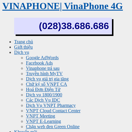
VINAPHONE| VinaPhone 4G
(028)38.686.686
Trang chủ
Giới thiệu
Dịch vụ
Google AdWords
Facebook Ads
Vinaphone trả sau
Truyền hình MyTV
Dịch vụ giá trị gia tăng
Chữ ký số VNPT CA
Hoá Đơn Điện Tử
Dịch vụ 1800/1900
Các Dịch Vụ IDC
Dịch Vụ VNPT Pharmacy
VNPT Cloud Contact Center
VNPT Meeting
VNPT E-Learning
Chặn web đen Green Online
Khuyến mãi