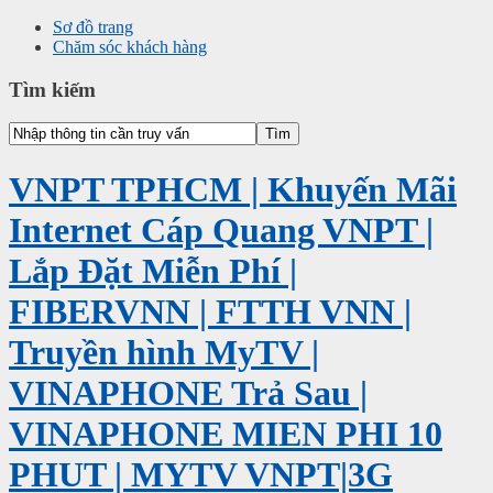
Sơ đồ trang
Chăm sóc khách hàng
Tìm kiếm
VNPT TPHCM | Khuyến Mãi
Internet Cáp Quang VNPT |
Lắp Đặt Miễn Phí |
FIBERVNN | FTTH VNN |
Truyền hình MyTV |
VINAPHONE Trả Sau |
VINAPHONE MIEN PHI 10
PHUT | MYTV VNPT|3G