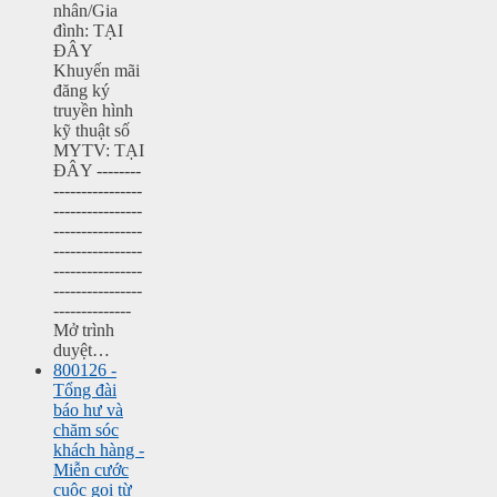
nhân/Gia
đình: TẠI
ĐÂY
Khuyến mãi
đăng ký
truyền hình
kỹ thuật số
MYTV: TẠI
ĐÂY --------
----------------
----------------
----------------
----------------
----------------
----------------
--------------
Mở trình
duyệt…
800126 -
Tổng đài
báo hư và
chăm sóc
khách hàng -
Miễn cước
cuộc gọi từ