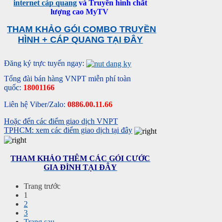
internet cáp quang
và Truyền hình chất
lượng cao MyTV
THAM KHẢO GÓI COMBO TRUYỀN
HÌNH + CÁP QUANG TẠI ĐÂY
Đăng ký trực tuyến ngay:
Tổng đài bán hàng VNPT miễn phí toàn
quốc:
18001166
Liên hệ Viber/Zalo:
0886.00.11.66
Hoặc đến các điểm giao dịch VNPT
TPHCM: xem các điểm giao dịch tại đây
THAM KHẢO THÊM CÁC GÓI CƯỚC
GIA ĐÌNH TẠI ĐÂY
Trang trước
1
2
3
Trang sau