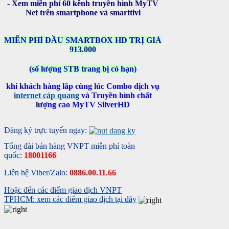
- Xem miễn phí 60 kênh truyền hình MyTV
Net trên smartphone và smarttivi
MIỄN PHÍ ĐẦU SMARTBOX HD TRỊ GIÁ
913.000
(số lượng STB trang bị có hạn)
khi khách hàng lắp cùng lúc Combo dịch vụ
internet cáp quang
và Truyền hình chất
lượng cao MyTV SilverHD
Đăng ký trực tuyến ngay:
Tổng đài bán hàng VNPT miễn phí toàn
quốc:
18001166
Liên hệ Viber/Zalo:
0886.00.11.66
Hoặc đến các điểm giao dịch VNPT
TPHCM: xem các điểm giao dịch tại đây