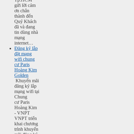
gửi lời cảm
ơn chân
thành đến
Quý Khách
đã và đang
tin dùng nhà
mạng
internet…
Đăng ký lắp
đặt mạng
wifi chung
cư Paris
Hoàng Kim
Golden
Khuyến mãi
đăng ký lắp
mạng wifi tại
Chung
cư Paris
Hoàng Kim
- VNPT
VNPT triển
khai chương
trình khuyến