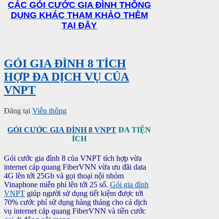
CÁC GÓI CƯỚC GIA ĐÌNH THÔNG
DỤNG KHÁC THAM KHẢO THÊM
TẠI ĐÂY
GÓI GIA ĐÌNH 8 TÍCH
HỢP ĐA DỊCH VỤ CỦA
VNPT
Đăng tại
Viễn thông
GÓI CƯỚC GIA ĐÌNH 8 VNPT
ĐA TIỆN
ÍCH
Gói cước gia đình 8 của VNPT tích hợp vừa
internet cáp quang FiberVNN vừa ưu đãi data
4G lên tới 25Gb và gọi thoại nội nhóm
Vinaphone miễn phí lên tới 25 số.
Gói gia đình
VNPT
giúp người sử dụng tiết kiệm được tới
70% cước phí sử dụng hàng tháng cho cả dịch
vụ internet cáp quang FiberVNN và tiền cước