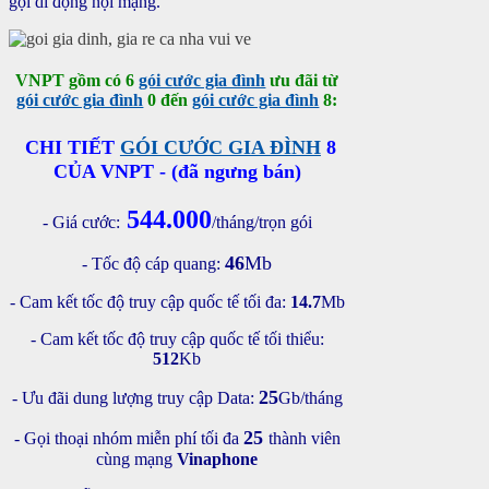
gọi di động nội mạng.
VNPT gồm có 6
gói cước gia đình
ưu đãi từ
gói cước gia đình
0 đến
gói cước gia đình
8:
CHI TIẾT
GÓI CƯỚC GIA ĐÌNH
8
CỦA VNPT - (đã ngưng bán)
544.000
- Giá cước:
/tháng/trọn gói
46
Mb
- Tốc độ cáp quang:
- Cam kết tốc độ truy cập quốc tế tối đa:
14.7
Mb
- Cam kết tốc độ truy cập quốc tế tối thiểu:
512
Kb
25
- Ưu đãi dung lượng truy cập Data:
Gb/tháng
25
- Gọi thoại nhóm miễn phí tối đa
thành viên
cùng mạng
Vinaphone