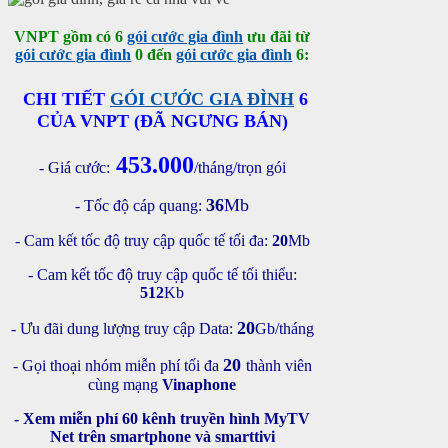
VNPT gồm có 6
gói cước gia đình
ưu đãi từ
gói cước gia đình
0 đến
gói cước gia đình
6:
CHI TIẾT
GÓI CƯỚC GIA ĐÌNH
6
CỦA VNPT (ĐÃ NGƯNG BÁN)
453.000
- Giá cước:
/tháng/trọn gói
36
Mb
- Tốc độ cáp quang:
- Cam kết tốc độ truy cập quốc tế tối đa:
20
Mb
- Cam kết tốc độ truy cập quốc tế tối thiểu:
512
Kb
20
- Ưu đãi dung lượng truy cập Data:
Gb/tháng
20
- Gọi thoại nhóm miễn phí tối đa
thành viên
cùng mạng
Vinaphone
- Xem miễn phí 60 kênh truyền hình MyTV
Net trên smartphone và smarttivi