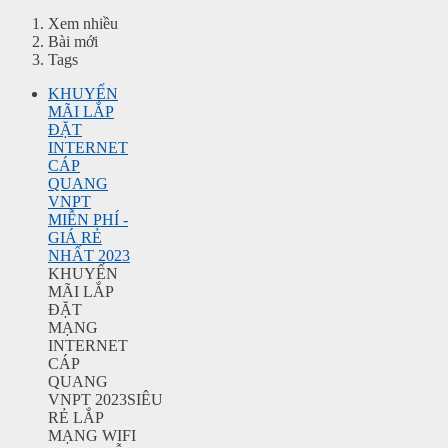
Xem nhiều
Bài mới
Tags
KHUYẾN
MÃI LẮP
ĐẶT
INTERNET
CÁP
QUANG
VNPT
MIỄN PHÍ -
GIÁ RẺ
NHẤT 2023
KHUYẾN
MÃI LẮP
ĐẶT
MẠNG
INTERNET
CÁP
QUANG
VNPT 2023SIÊU
RẺ LẮP
MẠNG WIFI