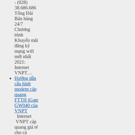
- (028)
38.686.686
Tổng Đài
Bán hàng
24/7
Chương
trình
Khuyến mãi
đăng ký
mạng wifi
mới nhất
2021:
Internet
VNPT…
Hướng dẫn
cấu hình
modem cáp
quang
FTTH iGate
GW040 của
VNPT
Internet
VNPT cáp
quang giá rẻ
cho cá