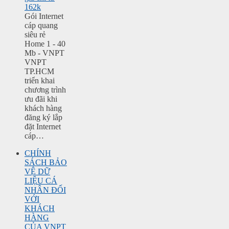
162k
Gói Internet
cáp quang
siêu rẻ
Home 1 - 40
Mb - VNPT
VNPT
TP.HCM
triển khai
chương trình
ưu đãi khi
khách hàng
đăng ký lắp
đặt Internet
cáp…
CHÍNH
SÁCH BẢO
VỆ DỮ
LIỆU CÁ
NHÂN ĐỐI
VỚI
KHÁCH
HÀNG
CỦA VNPT