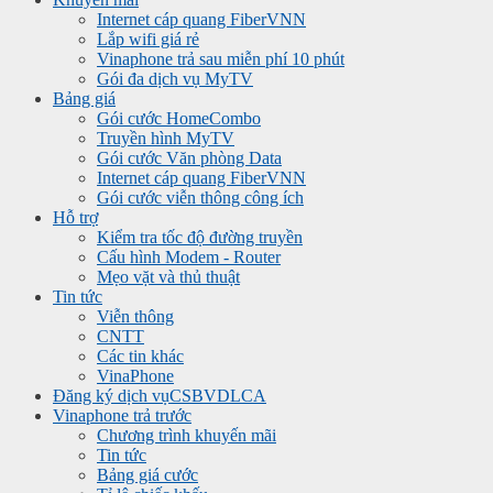
Internet cáp quang FiberVNN
Lắp wifi giá rẻ
Vinaphone trả sau miễn phí 10 phút
Gói đa dịch vụ MyTV
Bảng giá
Gói cước HomeCombo
Truyền hình MyTV
Gói cước Văn phòng Data
Internet cáp quang FiberVNN
Gói cước viễn thông công ích
Hỗ trợ
Kiểm tra tốc độ đường truyền
Cấu hình Modem - Router
Mẹo vặt và thủ thuật
Tin tức
Viễn thông
CNTT
Các tin khác
VinaPhone
Đăng ký dịch vụ
CSBVDLCA
Vinaphone trả trước
Chương trình khuyến mãi
Tin tức
Bảng giá cước