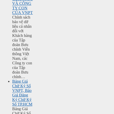
VÀ CÔNG
TY CON
CỦA VNPT
Chính sách
bảo vệ dữ
liệu cá nhân
đối với
Khách hàng
của Tập
đoàn Bưu
chính Viễn
thông Việt
Nam, các
Công ty con
của Tập
đoàn Bưu
chính…
Bảng Giá
Chữ Ký Số
VNPT, Báo
Giá Đăng
Ký Chữ Ký
Số TP.HCM
Bảng Giá
Chữ Ký Số