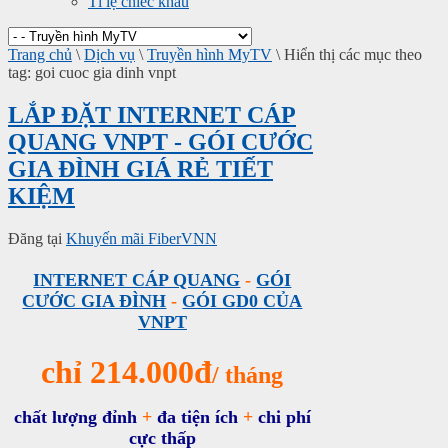
Tỉ lệ chiếc khấu
Trang chủ
\
Dịch vụ
\
Truyền hình MyTV
\
Hiển thị các mục theo
tag: goi cuoc gia dinh vnpt
LẮP ĐẶT INTERNET CÁP
QUANG VNPT - GÓI CƯỚC
GIA ĐÌNH GIÁ RẺ TIẾT
KIỆM
Đăng tại
Khuyến mãi FiberVNN
INTERNET CÁP QUANG
-
GÓI
CƯỚC GIA ĐÌNH
-
GÓI GD0 CỦA
VNPT
chỉ 214.000đ
/ tháng
chất lượng đỉnh
+
đa tiện ích
+
chi phí
cực thấp