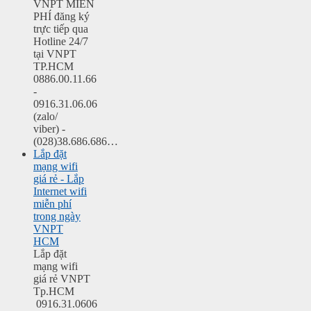
VNPT MIỄN
PHÍ đăng ký
trực tiếp qua
Hotline 24/7
tại VNPT
TP.HCM
0886.00.11.66
-
0916.31.06.06
(zalo/
viber) -
(028)38.686.686…
Lắp đặt
mạng wifi
giá rẻ - Lắp
Internet wifi
miễn phí
trong ngày
VNPT
HCM
Lắp đặt
mạng wifi
giá rẻ VNPT
Tp.HCM
0916.31.0606