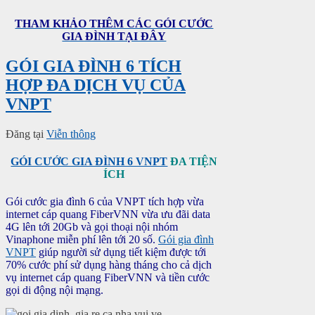
THAM KHẢO THÊM CÁC GÓI CƯỚC
GIA ĐÌNH TẠI ĐÂY
GÓI GIA ĐÌNH 6 TÍCH
HỢP ĐA DỊCH VỤ CỦA
VNPT
Đăng tại
Viễn thông
GÓI CƯỚC GIA ĐÌNH 6 VNPT
ĐA TIỆN
ÍCH
Gói cước gia đình 6 của VNPT tích hợp vừa
internet cáp quang FiberVNN vừa ưu đãi data
4G lên tới 20Gb và gọi thoại nội nhóm
Vinaphone miễn phí lên tới 20 số.
Gói gia đình
VNPT
giúp người sử dụng tiết kiệm được tới
70% cước phí sử dụng hàng tháng cho cả dịch
vụ internet cáp quang FiberVNN và tiền cước
gọi di động nội mạng.