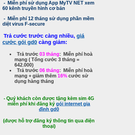
- Miễn phí sử dụng App MyTV NET xem
60 kênh truyền hình cơ bản
- Miễn phí 12 tháng sử dụng phần mềm
diệt virus F-secure
Trả cước trước càng nhiều,
giá
cước gói gd0
càng giảm:
Trả trước
03 tháng
: Miễn phí hoà
mạng ( Tổng cước 3 tháng =
642.000)
Trả trước
06 tháng
: Miễn phí hoà
mạng + giảm thêm
16%
cước sử
dụng hàng tháng
- Quý khách còn được tặng kèm sim 4G
miễn phí khi đăng ký
gói internet gia
đình gd0
(được hỗ trợ đăng ký thông tin qua điện
thoại)