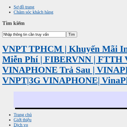
Sơ đồ trang
Chăm sóc khách hàng
Tìm kiếm
VNPT TPHCM | Khuyến Mãi Int
Miễn Phí | FIBERVNN | FTTH 
VINAPHONE Trả Sau | VINA
VNPT|3G VINAPHONE| VinaP
Trang chủ
Giới thiệu
Dịch vụ