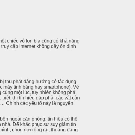
ột chiếc vỏ lon bia cũng có khả năng
truy cập Internet không dây ổn định
t bị thu phát đẳng hướng có tác dụng
p, máy tính bảng hay smartphone). Về
ng cùng một lúc, tuy nhiên không phải
biệt khi tín hiệu gặp phải các vật cản
ại… Chính các yếu tố này là nguyên
bên ngoài căn phòng, tín hiệu có thể
 nhà. Để khắc phục sự suy giảm tín
mình, chọn nơi rộng rãi, thoáng đãng