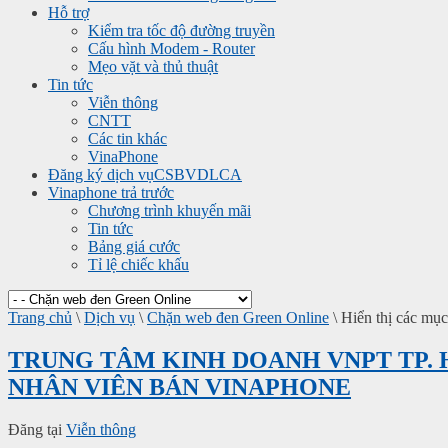
Hỗ trợ
Kiểm tra tốc độ đường truyền
Cấu hình Modem - Router
Mẹo vặt và thủ thuật
Tin tức
Viễn thông
CNTT
Các tin khác
VinaPhone
Đăng ký dịch vụ
CSBVDLCA
Vinaphone trả trước
Chương trình khuyến mãi
Tin tức
Bảng giá cước
Tỉ lệ chiếc khấu
Trang chủ
\
Dịch vụ
\
Chặn web đen Green Online
\
Hiển thị các mục 
TRUNG TÂM KINH DOANH VNPT TP. 
NHÂN VIÊN BÁN VINAPHONE
Đăng tại
Viễn thông