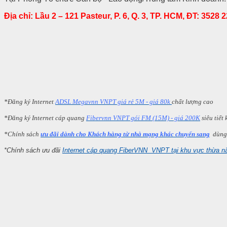
Địa chỉ: Lầu 2 – 121 Pasteur, P. 6, Q. 3, TP. HCM, ĐT: 3528 
*Đăng ký Internet
ADSL Megavnn VNPT giá rẻ 5M - giá 80k
chất lượng cao
*Đăng ký Internet cáp quang
Fibervnn VNPT gói FM (15M) - giá 200K
siêu tiết
*Chính sách
ưu đãi dành cho Khách hàng từ nhà mạng khác chuyển sang
dùng 
*Chính sách ưu đãi
Internet cáp quang FiberVNN VNPT tại khu vực thừa n