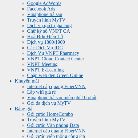
Google AdWords
Facebook Ads
Vinaphone trả sau
Truyền hình MyTV
Dịch vụ giá trị gia tăng
Chữ ký số VNPT CA
Hoá Đơn Điện Tử
Dịch vụ 1800/1900
Các Dịch Vụ IDC
Dịch Vụ VNPT Pharmacy
VNPT Cloud Contact Center
VNPT Meeting
VNPT E-Learning
Chặn web đen Green Online
Khuyến mãi
Internet cáp quang FiberVNN
Lắp wifi giá rẻ
Vinaphone trả sau miễn phí 10 phút
Gói đa dịch vụ MyTV
Bảng giá
Gói cước HomeCombo
Truyền hình MyTV
Gói cước Văn phòng Data
Internet cáp quang FiberVNN
Gói cước viễn thông công ích