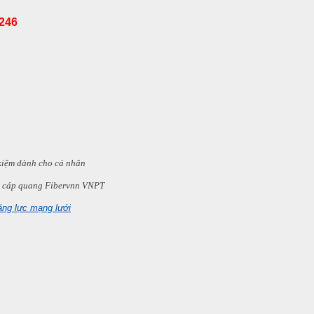
2246
 kiệm dành cho cá nhân
cáp quang Fibervnn VNPT
ăng lực mạng lưới