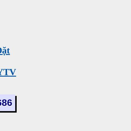
Đặt
MYTV
686