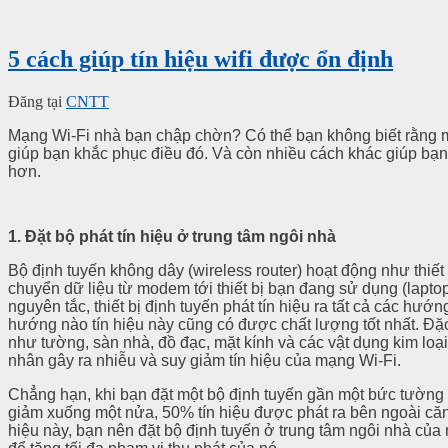
5 cách giúp tín hiệu wifi được ổn định
Đăng tại
CNTT
Mạng Wi-Fi nhà bạn chập chờn? Có thể bạn không biết rằng m
giúp bạn khắc phục điều đó. Và còn nhiều cách khác giúp bạn 
hơn.
1. Đặt bộ phát tín hiệu ở trung tâm ngôi nhà
Bộ định tuyến không dây (wireless router) hoạt động như thiế
chuyển dữ liệu từ modem tới thiết bị bạn đang sử dụng (lapto
nguyên tắc, thiết bị định tuyến phát tín hiệu ra tất cả các hướ
hướng nào tín hiệu này cũng có được chất lượng tốt nhất. Đặc 
như tường, sàn nhà, đồ đạc, mặt kính và các vật dụng kim lo
nhân gây ra nhiễu và suy giảm tín hiệu của mạng Wi-Fi.
Chẳng hạn, khi bạn đặt một bộ định tuyến gần một bức tường 
giảm xuống một nửa, 50% tín hiệu được phát ra bên ngoài căn
hiệu này, bạn nên đặt bộ định tuyến ở trung tâm ngôi nhà của 