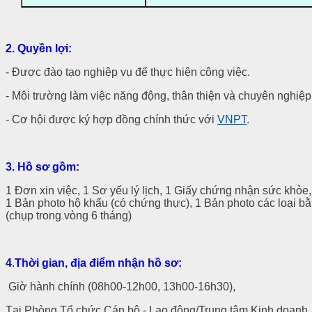
2. Quyền lợi:
- Được đào tạo nghiệp vụ để thực hiện công việc.
- Môi trường làm việc năng động, thân thiện và chuyên nghiệp
- Cơ hội được ký hợp đồng chính thức với
VNPT
.
3.
Hồ sơ gồm:
1 Đơn xin việc, 1 Sơ yếu lý lịch, 1 Giấy chứng nhận sức khỏ
1 Bản photo hộ khẩu (có chứng thực), 1 Bản photo các loại bằ
(chụp trong vòng 6 tháng)
4
.
Th
ời gian, địa
điểm
nhận hồ sơ
:
Giờ hành chính (08h00-12h00, 13h00-16h30),
Tại Phòng Tổ chức Cán bộ - Lao động/Trung tâm Kinh doanh.