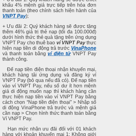
khấu 4% mệnh giá trực tiếp trên hóa đơn
thanh toán (theo chính sách hiện hành của
VNPT Pay
);
+ Ưu đãi 2: Quý khách hàng sẽ được tặng
thêm 46% giá trị thẻ nạp (tối đa 100.000đ)
dưới hình thức thẻ quà tặng trên ứng dụng
VNPT Pay cho thuê bao
ví VNPT Pay
thực
hiện nạp tiền di động trả trước
VinaPhone
và thanh toán bằng
ví điện tử
VNPT Pay
thành công.
Để nạp tiền điện thoại nhận khuyến mại,
khách hàng tải ứng dụng và đăng ký ví
VNPT Pay (bỏ qua nếu đã có). Để nạp tiền
vào ví VNPT Pay, nếu số dư ít hơn mệnh
giá di động muốn nạp thì khách hàng cần
thực hiện nạp tiền vào ví VNPT Pay bằng
cách chọn “Nạp tiền điện thoại” > Nhập số
di động VinaPhone trả trước và mệnh giá
cần nạp > Chọn hình thức thanh toán bằng
Ví VNPT Pay.
Hạn mức nhận ưu đãi đối với 01 khách
hàng với khoản khuyến mại 1: Không giới