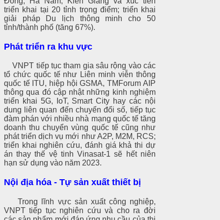
Đồng, Hà Nam, Kiên Giang và xúc tiến
triển khai tại 20 tỉnh trọng điểm; triển khai
giải pháp Du lịch thông minh cho 50
tỉnh/thành phố (tăng 67%).
Phát triển ra khu vực
VNPT tiếp tục tham gia sâu rộng vào các
tổ chức quốc tế như Liên minh viễn thông
quốc tế ITU, hiệp hội GSMA, TMForum AIP
thông qua đó cập nhật những kinh nghiệm
triển khai 5G, IoT, Smart City hay các nội
dung liên quan đến chuyển đổi số, tiếp tục
đàm phán với nhiều nhà mạng quốc tế tăng
doanh thu chuyển vùng quốc tế cũng như
phát triển dịch vụ mới như A2P, M2M, RCS;
triển khai nghiên cứu, đánh giá khả thi dự
án thay thế vệ tinh Vinasat-1 sẽ hết niên
hạn sử dụng vào năm 2023.
Nội địa hóa - Tự sản xuất thiết bị
Trong lĩnh vực sản xuất công nghiệp,
VNPT tiếp tục nghiên cứu và cho ra đời
các sản phẩm mới đáp ứng nhu cầu của thị