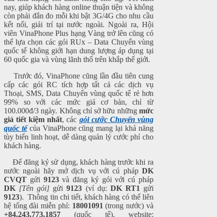
nay, giúp khách hàng online thuận tiện và không
còn phải đắn đo mỗi khi bật 3G/4G cho nhu cầu
kết nối, giải trí tại nước ngoài. Ngoài ra, Hội
viên VinaPhone Plus hạng Vàng trở lên cũng có
thể lựa chọn các gói RUx – Data Chuyển vùng
quốc tế không giới hạn dung lượng áp dụng tại
60 quốc gia và vùng lãnh thổ trên khắp thế giới.
Trước đó, VinaPhone cũng lần đầu tiên cung
cấp các gói RC tích hợp tất cả các dịch vụ
Thoại, SMS, Data Chuyển vùng quốc tế rẻ hơn
99% so với các mức giá cơ bản, chỉ từ
100.000đ/3 ngày. Không chỉ sở hữu những
mức
giá tiết kiệm nhất
, các
gói cước Chuyển vùng
quốc tế
của VinaPhone cũng mang lại khả năng
tùy biến linh hoạt, dễ dàng quản lý cước phí cho
khách hàng.
Để đăng ký sử dụng, khách hàng trước khi ra
nước ngoài hãy mở dịch vụ với cú pháp
DK
CVQT
gửi
9123
và đăng ký gói với cú pháp
DK
[Tên gói]
gửi
9123
(ví dụ:
DK RT1
gửi
9123
). Thông tin chi tiết, khách hàng có thể liên
hệ tổng đài miễn phí:
18001091
(trong nước) và
+84.243.773.1857
(quốc tế), website: