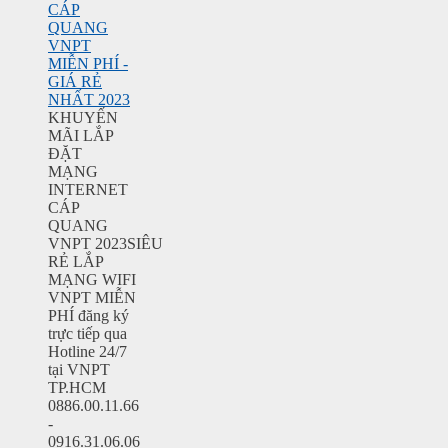
CÁP
QUANG
VNPT
MIỄN PHÍ -
GIÁ RẺ
NHẤT 2023
KHUYẾN
MÃI LẮP
ĐẶT
MẠNG
INTERNET
CÁP
QUANG
VNPT 2023SIÊU
RẺ LẮP
MẠNG WIFI
VNPT MIỄN
PHÍ đăng ký
trực tiếp qua
Hotline 24/7
tại VNPT
TP.HCM
0886.00.11.66
-
0916.31.06.06