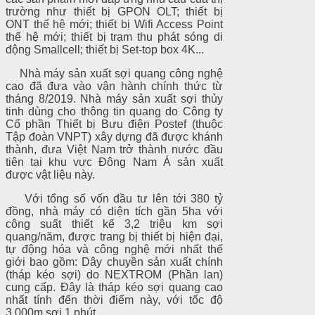
trường như thiết bị GPON OLT; thiết bị
ONT thế hệ mới; thiết bị Wifi Access Point
thế hệ mới; thiết bị trạm thu phát sóng di
động Smallcell; thiết bị Set-top box 4K...
Nhà máy sản xuất sợi quang công nghệ
cao đã đưa vào vận hành chính thức từ
tháng 8/2019. Nhà máy sản xuất sợi thủy
tinh dùng cho thông tin quang do Công ty
Cổ phần Thiết bị Bưu điện Postef (thuộc
Tập đoàn VNPT) xây dựng đã được khánh
thành, đưa Việt Nam trở thành nước đầu
tiên tại khu vực Đông Nam Á sản xuất
được vật liệu này.
Với tổng số vốn đầu tư lên tới 380 tỷ
đồng, nhà máy có diện tích gần 5ha với
công suất thiết kế 3,2 triệu km sợi
quang/năm, được trang bị thiết bị hiện đại,
tự động hóa và công nghệ mới nhất thế
giới bao gồm: Dây chuyền sản xuất chính
(tháp kéo sợi) do NEXTROM (Phần lan)
cung cấp. Đây là tháp kéo sợi quang cao
nhất tính đến thời điểm này, với tốc độ
3.000m sợi 1 phút.