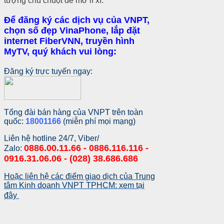
tượng chú chuột để mở lì xì.
Để đăng ký các dịch vụ của VNPT,
chọn số đẹp VinaPhone, lắp đặt
internet FiberVNN, truyền hình
MyTV, quý khách vui lòng:
Đăng ký trực tuyến ngay:
Tổng đài bán hàng của VNPT trên toàn
quốc:
18001166
(miễn phí mọi mạng)
Liên hệ hotline 24/7, Viber/
0886.00.11.66 - 0886.116.116 -
Zalo:
0916.31.06.06 - (028) 38.686.686
Hoặc liên hệ các điểm giao dịch của Trung
tâm Kinh doanh VNPT TPHCM: xem tại
đây