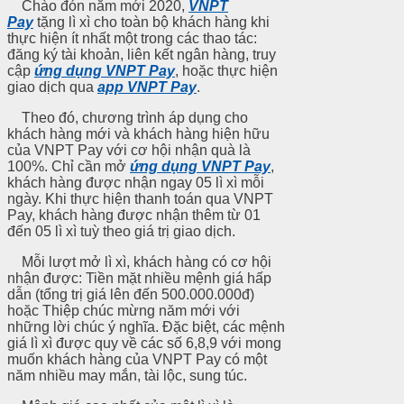
Chào đón năm mới 2020,
VNPT
Pay
tặng lì xì cho toàn bộ khách hàng khi
thực hiện ít nhất một trong các thao tác:
đăng ký tài khoản, liên kết ngân hàng, truy
cập
ứng dụng VNPT Pay
, hoặc thực hiện
giao dịch qua
app VNPT Pay
.
Theo đó, chương trình áp dụng cho
khách hàng mới và khách hàng hiện hữu
của VNPT Pay với cơ hội nhận quà là
100%. Chỉ cần mở
ứng dụng VNPT Pay
,
khách hàng được nhận ngay 05 lì xì mỗi
ngày. Khi thực hiện thanh toán qua VNPT
Pay, khách hàng được nhận thêm từ 01
đến 05 lì xì tuỳ theo giá trị giao dịch.
Mỗi lượt mở lì xì, khách hàng có cơ hội
nhận được: Tiền mặt nhiều mệnh giá hấp
dẫn (tổng trị giá lên đến 500.000.000đ)
hoặc Thiệp chúc mừng năm mới với
những lời chúc ý nghĩa. Đặc biệt, các mệnh
giá lì xì được quy về các số 6,8,9 với mong
muốn khách hàng của VNPT Pay có một
năm nhiều may mắn, tài lộc, sung túc.