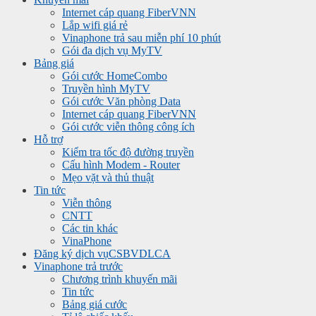
Internet cáp quang FiberVNN
Lắp wifi giá rẻ
Vinaphone trả sau miễn phí 10 phút
Gói đa dịch vụ MyTV
Bảng giá
Gói cước HomeCombo
Truyền hình MyTV
Gói cước Văn phòng Data
Internet cáp quang FiberVNN
Gói cước viễn thông công ích
Hỗ trợ
Kiểm tra tốc độ đường truyền
Cấu hình Modem - Router
Mẹo vặt và thủ thuật
Tin tức
Viễn thông
CNTT
Các tin khác
VinaPhone
Đăng ký dịch vụ
CSBVDLCA
Vinaphone trả trước
Chương trình khuyến mãi
Tin tức
Bảng giá cước