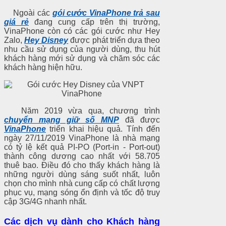
Ngoài các
gói cước VinaPhone trả sau
giá rẻ
đang cung cấp trên thị trường,
VinaPhone còn có các gói cước như Hey
Zalo,
Hey Disney
được phát triển dựa theo
nhu cầu sử dụng của người dùng, thu hút
khách hàng mới sử dụng và chăm sóc các
khách hàng hiện hữu.
Năm 2019 vừa qua, chương trình
chuyển mạng giữ số MNP
đã được
VinaPhone
triển khai hiệu quả. Tính đến
ngày 27/11/2019 VinaPhone là nhà mạng
có tỷ lệ kết quả PI-PO (Port-in - Port-out)
thành công dương cao nhất với 58.705
thuê bao. Điều đó cho thấy khách hàng là
những người dùng sáng suốt nhất, luô
n
chọn cho mình nhà cung cấp có chất lượng
phục vụ, mạng sóng ổn định và tốc độ truy
cập 3G/4G nhanh nhấ
t.
Các dịch vụ dành cho Khách hàng