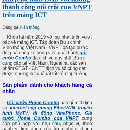
thành công nổi trội của VNPT
trên mảng ICT
Đăng tại
Viễn thông
Khép lại năm 2019 với sự phát triển vượt
bậc về mảng ICT, Tập đoàn Bưu chính
Viễn thông Việt Nam - VNPT đã tạo bước
đột phá đáng kể trong việc phát hành
gói
cước Combo
đa dịch vụ duy nhất được
cung cấp tại Việt Nam.
Ngoài ra, các sản
phẩm GTGT - CNTT dịch vụ số cũng đạt
được những kết quả rất tốt trên thị trường.
Sản phẩm dành cho khách hàng cá
nhân
Gói cước Home Combo
bao gồm 3 dịch
vụ:
internet cáp quang FiberVNN
,
truyền
hình MyTV
,
di động VinaPhone
.
Giá
cước Home Combo của VNPT
cung
cấp phù hợp với nhu cầu, phục vụ theo
hành vi tiêu dùng của từng nhóm khách