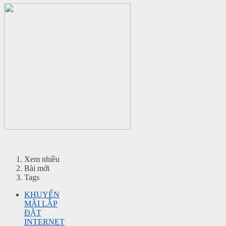
Xem nhiều
Bài mới
Tags
KHUYẾN
MÃI LẮP
ĐẶT
INTERNET