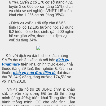
67%), tuyến 2 có 170 cơ sở (tăng 4%),
tuyến 3 có 666 cơ sở (tăng 15%); dịch
vụ chia sẻ xét nghiệm VNPT-LIS triển
khai cho 1.236 cơ sở (tăng 35%);
- Dịch vụ vnEdu đã tiếp cận 63/63
tỉnh/Tp, có 12.185 trường học sử dụng,
6,2 triệu hồ sơ học sinh, gần 500 nghìn
hồ sơ giáo viên, doanh thu dịch vụ
vnEdu tăng 34%.
Đối với dịch vụ dành cho khách hàng
SMEs đạt nhiều kết quả nổi bật:
dịch vụ
Pharmacy
triển khai chính thức 4.446 nhà
thuốc (tăng 29 lần), thử nghiệm 6.733 nhà
thuốc;
dịch vụ hóa đơn điện tử
đạt doanh
thu 78,24 tỷ đồng, tăng trưởng 174,5% so
với năm 2018.
VNPT đã hỗ trợ 28 UBND tỉnh/Tp khảo
sát, tư vấn xây dựng Đề án đô thị thông
minh (tăng 40%); triển khai Trung tâm điều
hành thông minh IOC cho các tỉnh Lâm