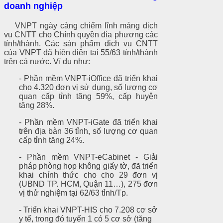
doanh nghiệp
VNPT ngày càng chiếm lĩnh mảng dịch
vụ CNTT cho Chính quyền địa phương các
tỉnh/thành. Các sản phẩm dịch vụ CNTT
của VNPT đã hiện diện tại 55/63 tỉnh/thành
trên cả nước. Ví dụ
như:
- Phần mềm VNPT-iOffice đã triển khai
cho 4.320 đơn vị sử dụng, số lượng cơ
quan cấp tỉnh tăng 59%, cấp huyện
tăng 28%.
- Phần mềm VNPT-iGate đã triển khai
trên địa bàn 36 tỉnh, số lượng cơ quan
cấp tỉnh tăng 24%.
- Phần mềm VNPT-eCabinet - Giải
pháp phòng họp không giấy tờ, đã triển
khai chính thức cho cho 29 đơn vị
(UBND TP. HCM, Quận 11…), 275 đơn
vị thử nghiệm tại 62/63 tỉnh/Tp.
- Triển khai VNPT-HIS cho 7.208 cơ sở
y tế, trong đó tuyến 1 có 5 cơ sở (tăng