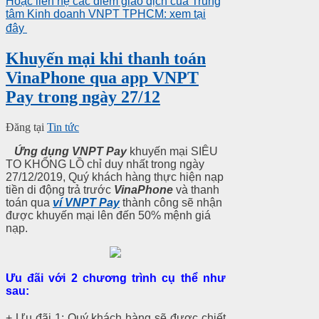
Hoặc liên hệ các điểm giao dịch của Trung
tâm Kinh doanh VNPT TPHCM: xem tại
đây
Khuyến mại khi thanh toán
VinaPhone qua app VNPT
Pay trong ngày 27/12
Đăng tại
Tin tức
Ứng dụng VNPT Pay
khuyến mại SIÊU
TO KHỔNG LỒ chỉ duy nhất trong ngày
27/12/2019, Quý khách hàng thực hiện nạp
tiền di động trả trước
VinaPhone
và thanh
toán qua
ví VNPT Pay
thành công sẽ nhận
được khuyến mại lên đến 50% mệnh giá
nạp.
Ưu đãi với 2 chương trình cụ thể như
sau:
+ Ưu đãi 1: Quý khách hàng sẽ được chiết