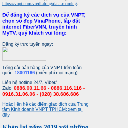
https://vnpt.com.vn/di-dong/data-roaming
.
Để đăng ký các dịch vụ của VNPT,
chọn số đẹp VinaPhone, lắp đặt
internet FiberVNN, truyền hình
MyTV, quý khách vui lòng:
Đăng ký trực tuyến ngay:
Tổng đài bán hàng của VNPT trên toàn
quốc:
18001166
(miễn phí mọi mạng)
Liên hệ hotline 24/7, Viber/
0886.00.11.66 - 0886.116.116 -
Zalo:
0916.31.06.06 - (028) 38.686.686
Hoặc liên hệ các điểm giao dịch của Trung
tâm Kinh doanh VNPT TPHCM: xem tại
đây
Khép lại năm 2019 với những