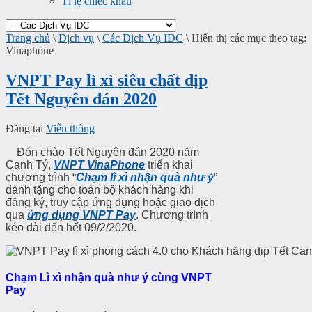
Tỉ lệ chiếc khấu
Trang chủ
\
Dịch vụ
\
Các Dịch Vụ IDC
\
Hiển thị các mục theo tag:
Vinaphone
VNPT Pay lì xì siêu chất dịp
Tết Nguyên đán 2020
Đăng tại
Viễn thông
Đón chào Tết Nguyên đán 2020 năm
Canh Tý,
VNPT VinaPhone
triển khai
chương trình “
Chạm lì xì nhận quà như ý
”
dành tặng cho toàn bộ khách hàng khi
đăng ký, truy cập ứng dụng hoặc giao dịch
qua
ứng dụng VNPT Pay
. Chương trình
kéo dài đến hết 09/2/2020.
Chạm Lì xì nhận quà như ý cùng VNPT
Pay