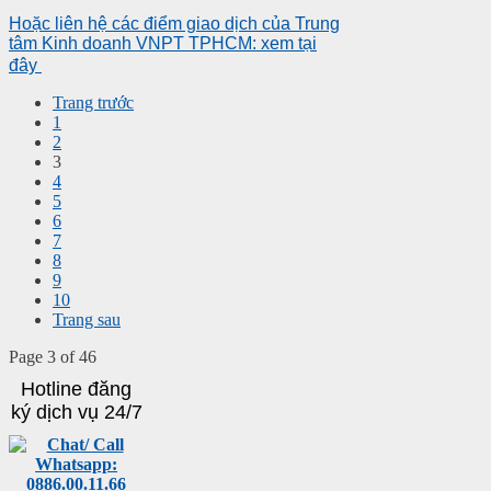
Hoặc liên hệ các điểm giao dịch của Trung
tâm Kinh doanh VNPT TPHCM: xem tại
đây
Trang trước
1
2
3
4
5
6
7
8
9
10
Trang sau
Page 3 of 46
Hotline đăng
ký dịch vụ 24/7