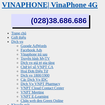
VINAPHONE| VinaPhone 4G
(028)38.686.686
Trang chủ
Giới thiệu
Dịch vụ
Google AdWords
Facebook Ads
Vinaphone trả sau
Truyền hình MyTV
Dịch vụ giá trị gia tăng
Chữ ký số VNPT CA
Hoá Đơn Điện Tử
Dịch vụ 1800/1900
Các Dịch Vụ IDC
Dịch Vụ VNPT Pharmacy
VNPT Cloud Contact Center
VNPT Meeting
VNPT E-Learning
Chặn web đen Green Online
Khuyến mãi