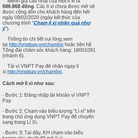
Mệnh giá cao nhất của một lì xì là
686.868 đồng
. Các lì xì chưa được mở sẽ
được cộng dồn cho khách hàng đến hết
ngày 09/02/2020 (ngày kết thúc của
chương trình “
Chạm lì xì nhận quà như
ý
”).
Thông tin chi tiết vui lòng xem
tại
http://vnptpay.vn/chamlixi
hoặc liên hệ
Tổng đài chăm sóc khách hàng: 18001091
(nhánh 6).
Tải ví VNPT Pay để nhận ngay lì
xì
http://vnptpay.vn/chamlixi
.
Cách mở lì xì như sau:
- Bước 1: Đăng nhập tài khoản ví VNPT
Pay
- Bước 2: Chạm vào biểu tượng “Lì xì” trên
trang chủ ứng dụng VNPT Pay để chuyển
sang trang Lì Xì.
- Bước 3: Tại đây, KH chạm vào biểu